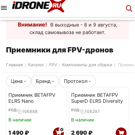
Меню
Корзина
Аккаунт
Контакты
Внимание!
В выходные - 8 и 9 августа,
склад самовывоза не работает.
Приемники для FPV-дронов
Главная
Каталог
FPV
Компоненты для сборки
Приемн
/
/
/
/
Цена
Бренд
Протокол
Приемник BETAFPV
Приемник BETAFPV
ELRS Nano
SuperD ELRS Diversity
КОД:
КОД:
106888
108297
В наличии
В наличии
1 490
₽
2 690
₽