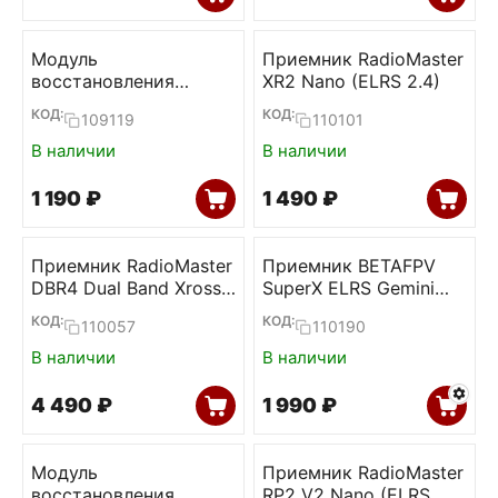
Модуль
Приемник RadioMaster
восстановления
XR2 Nano (ELRS 2.4)
прошивки ELRS
КОД:
КОД:
109119
110101
приемников (BETAFPV)
В наличии
В наличии
1 190
₽
1 490
₽
Приемник RadioMaster
Приемник BETAFPV
DBR4 Dual Band Xross
SuperX ELRS Gemini
Gemini ELRS
Xross
КОД:
КОД:
110057
110190
В наличии
В наличии
4 490
₽
1 990
₽
Модуль
Приемник RadioMaster
восстановления
RP2 V2 Nano (ELRS