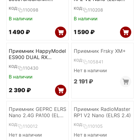
прошивки ELRS
2.4)
КОД:
КОД:
110098
110208
приемников
(RadioMaster)
В наличии
В наличии
1 490
₽
1 590
₽
Приемник HappyModel
Приемник Frsky XM+
ES900 DUAL RX
КОД:
105841
Diversity (ELRS 915)
КОД:
110430
Нет в наличии
В наличии
2 191
₽
2 390
₽
Приемник GEPRC ELRS
Приемник RadioMaster
Nano 2.4G PA100 (ELRS
RP1 V2 Nano (ELRS 2.4)
2.4)
КОД:
КОД:
110012
110105
Нет в наличии
Нет в наличии