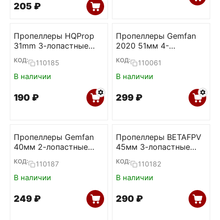
‍205‍
₽
Пропеллеры HQProp
Пропеллеры Gemfan
31mm 3-лопастные
2020 51мм 4-
Ultralight 1.0мм
лопастные 1.5мм
КОД:
КОД:
110185
110061
(4L+4R)
В наличии
В наличии
‍190‍
₽
‍299‍
₽
Пропеллеры Gemfan
Пропеллеры BETAFPV
40мм 2-лопастные
45мм 3-лопастные
1.0мм (Transparent,
1.5мм (Clear Grey,
КОД:
КОД:
110187
110182
2L+2R)
2L+2R)
В наличии
В наличии
‍249‍
₽
‍290‍
₽