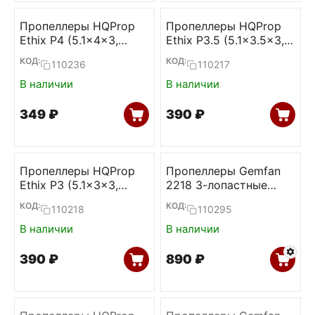
Пропеллеры HQProp
Пропеллеры HQProp
Ethix P4 (5.1x4x3,
Ethix P3.5 (5.1x3.5x3,
Candy Cane,
RAD Berry,
КОД:
КОД:
110236
110217
2CW+2CCW)
2CW+2CCW)
В наличии
В наличии
‍349‍
₽
‍390‍
₽
Пропеллеры HQProp
Пропеллеры Gemfan
Ethix P3 (5.1x3x3,
2218 3-лопастные
Peanut Butter & Jelly,
1.5mm (6L+6R)
КОД:
КОД:
110218
110295
2CW+2CCW)
В наличии
В наличии
‍390‍
₽
‍890‍
₽