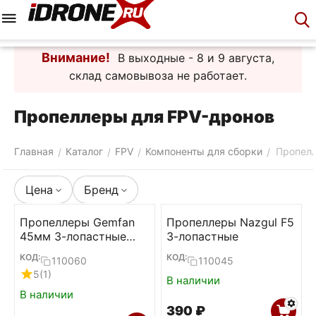
Меню
Корзина
Аккаунт
Контакты
Внимание!
В выходные - 8 и 9 августа,
склад самовывоза не работает.
Пропеллеры для FPV-дронов
Главная
Каталог
FPV
Компоненты для сборки
Пропел
/
/
/
/
Цена
Бренд
Пропеллеры Gemfan
Пропеллеры Nazgul F5
45мм 3-лопастные
3-лопастные
1.5мм (Clear gray,
КОД:
КОД:
110060
110045
2L+2R)
5
(1)
В наличии
В наличии
‍390‍
₽