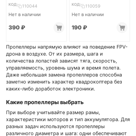
1,5мм (Clear gray,
КОД:
КОД:
110044
110059
4L+4R)
Нет в наличии
Нет в наличии
‍390‍
₽
‍190‍
₽
Пропеллеры напрямую влияют на поведение FPV-
дрона в воздухе. От их размера, шага и
количества лопастей зависят тяга, скорость,
управляемость, уровень шума и время полета.
Даже небольшая замена пропеллеров способна
заметно изменить характер квадрокоптера без
каких-либо доработок электроники.
Какие пропеллеры выбрать
При выборе учитывайте размер рамы,
характеристики моторов и тип аккумулятора. Для
разных задач используются пропеллеры
различного диаметра и шага: одни обеспечивают