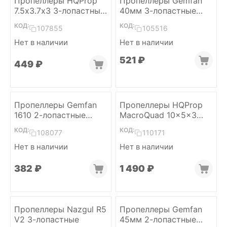
Пропеллеры HQProp
Пропеллеры Gemfan
7.5х3.7х3 3-лопастные
40мм 3-лопастные
(Grey, M5, 2CW+2CCW)
1.5мм (White, 2L+2R)
КОД:
КОД:
107855
105516
Нет в наличии
Нет в наличии
‍521‍
₽
‍449‍
₽
Пропеллеры Gemfan
Пропеллеры HQProp
1610 2-лопастные
MacroQuad 10x5x3
1.5мм (Grey, 2L+2R)
Black-Glass Fiber
КОД:
КОД:
108077
110171
Reinforced Nylon (2CW
+ 2CCW)
Нет в наличии
Нет в наличии
‍382‍
₽
1 490
₽
Пропеллеры Nazgul R5
Пропеллеры Gemfan
V2 3-лопастные
45мм 2-лопастные