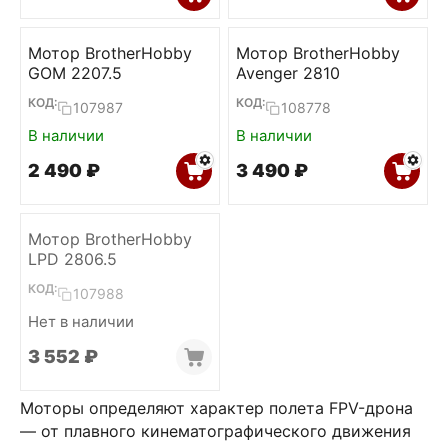
Мотор BrotherHobby
Мотор BrotherHobby
GOM 2207.5
Avenger 2810
КОД:
КОД:
107987
108778
В наличии
В наличии
2 490
₽
3 490
₽
Мотор BrotherHobby
LPD 2806.5
КОД:
107988
Нет в наличии
3 552
₽
Моторы определяют характер полета FPV-дрона
— от плавного кинематографического движения