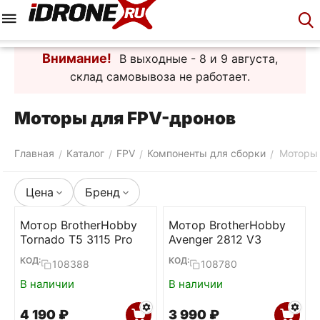
Меню
Корзина
Аккаунт
Контакты
Внимание!
В выходные - 8 и 9 августа,
склад самовывоза не работает.
Моторы для FPV-дронов
Главная
Каталог
FPV
Компоненты для сборки
Моторы
/
/
/
/
Цена
Бренд
Мотор BrotherHobby
Мотор BrotherHobby
Tornado T5 3115 Pro
Avenger 2812 V3
КОД:
КОД:
108388
108780
В наличии
В наличии
4 190
₽
3 990
₽