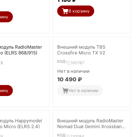
В корзину
зину
одуль RadioMaster
Внешний модуль TBS
ro (ELRS 868/915)
Crossfire Micro TX V2
КОД:
33
105787
Нет в наличии
10 490
₽
зину
Нет в наличии
одуль Happymodel
Внешний модуль RadioMaster
 Micro (ELRS 2.4)
Nomad Dual Gemini Xrossband
ELRS 1W
КОД:
89
110084