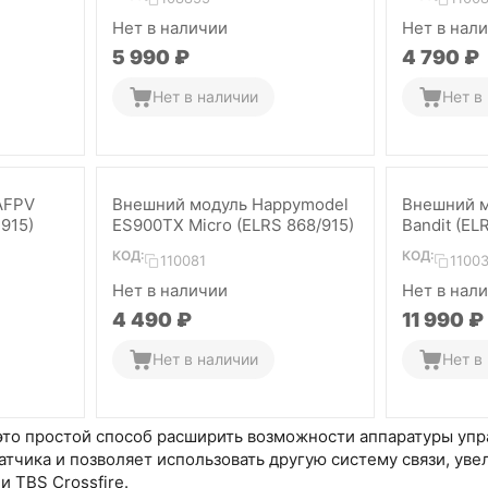
Нет в наличии
Нет в нал
5 990
₽
4 790
₽
Нет в наличии
Нет в
AFPV
Внешний модуль Happymodel
Внешний м
915)
ES900TX Micro (ELRS 868/915)
Bandit (EL
КОД:
КОД:
110081
1100
Нет в наличии
Нет в нал
4 490
₽
11 990
₽
Нет в наличии
Нет в
о простой способ расширить возможности аппаратуры управ
атчика и позволяет использовать другую систему связи, у
и TBS Crossfire.