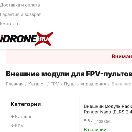
Доставка и оплата
Гарантия и возврат
Контакты
Вниман
Внешние модули для FPV-пульто
Главная
Каталог
FPV
Пульты управления
Внешние
/
/
/
/
Категории
Внешний модуль Radi
Ranger Nano (ELRS 2.4
Каталог
КОД:
108856
FPV
В наличии