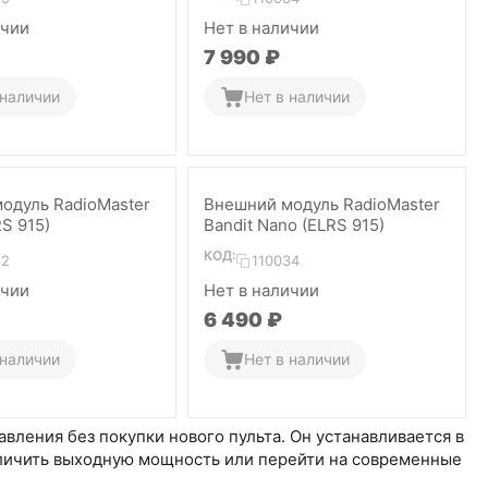
ичии
Нет в наличии
7 990
₽
 наличии
Нет в наличии
одуль RadioMaster
Внешний модуль RadioMaster
RS 915)
Bandit Nano (ELRS 915)
КОД:
32
110034
ичии
Нет в наличии
6 490
₽
 наличии
Нет в наличии
ления без покупки нового пульта. Он устанавливается в
величить выходную мощность или перейти на современные