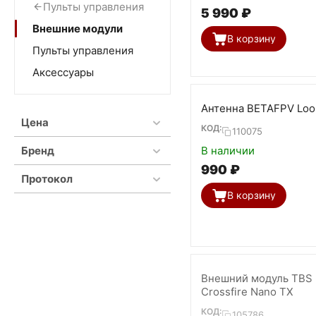
Пульты управления
5 990
₽
Внешние модули
В корзину
Пульты управления
Аксессуары
Антенна BETAFPV Loo
Цена
КОД:
110075
Бренд
В наличии
‍990‍
₽
Протокол
В корзину
Внешний модуль TBS
Crossfire Nano TX
КОД:
105786