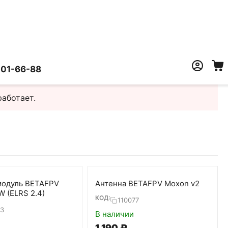
401-66-88
работает.
модуль BETAFPV
Антенна BETAFPV Moxon v2
W (ELRS 2.4)
КОД:
110077
73
В наличии
1 190
₽