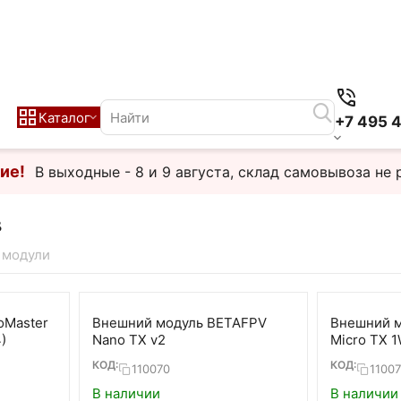
Каталог
+7 495 
ие!
В выходные - 8 и 9 августа, склад самовывоза не 
в
 модули
oMaster
Внешний модуль BETAFPV
Внешний 
)
Nano TX v2
Micro TX 1
КОД:
КОД:
110070
1100
В наличии
В наличии