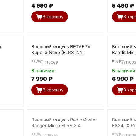
4 990
₽
5 490
₽
В корзину
В кор
p
Внешний модуль BETAFPV
Внешний м
SuperG Nano (ELRS 2.4)
Bandit Mic
КОД:
КОД:
110069
1100
В наличии
В наличии
7 990
₽
6 990
₽
В корзину
В кор
Внешний модуль RadioMaster
Внешний м
Ranger Micro ELRS 2.4
ES24TX Pro
КОД:
КОД:
108855
1100