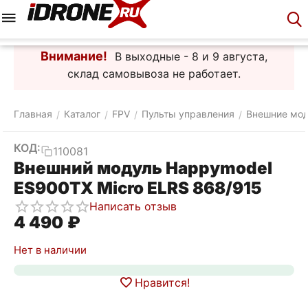
Меню
Корзина
Аккаунт
Контакты
Внимание!
В выходные - 8 и 9 августа,
склад самовывоза не работает.
Главная
Каталог
FPV
Пульты управления
Внешние мо
/
/
/
/
КОД:
110081
Внешний модуль Happymodel
ES900TX Micro ELRS 868/915
Написать отзыв
4 490
₽
Нет в наличии
Нравится!