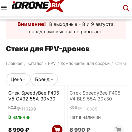
Меню
Корзина
Аккаунт
Контакты
Внимание!
В выходные - 8 и 9 августа,
склад самовывоза не работает.
Стеки для FPV-дронов
Главная
Каталог
FPV
Компоненты для сборки
Стеки
/
/
/
/
Цена
Бренд
Стек SpeedyBee F405
Стек SpeedyBee F405
V5 OX32 55A 30x30
V4 BLS 55A 30х30
КОД:
КОД:
110299
110085
В наличии
Нет в наличии
8 990
₽
8 990
₽