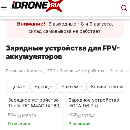
Меню
Корзина
Аккаунт
Контакты
Внимание!
В выходные - 8 и 9 августа,
склад самовывоза не работает.
Зарядные устройства для FPV-
аккумуляторов
Главная
Каталог
FPV
Зарядные устройства
Зарядные
/
/
/
/
Цена
Бренд
Разъем
Количество яче
Зарядное устройство
Зарядное устройство
ToolkitRC M4AC (XT60)
HOTA D6 Pro
КОД:
КОД:
106620
107641
В наличии
В наличии