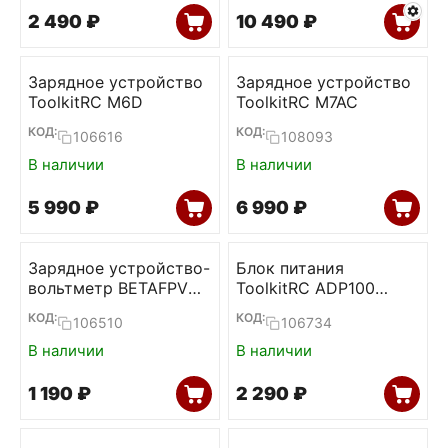
2 490
₽
10 490
₽
Зарядное устройство
Зарядное устройство
ToolkitRC M6D
ToolkitRC M7AC
КОД:
КОД:
106616
108093
В наличии
В наличии
5 990
₽
6 990
₽
Зарядное устройство-
Блок питания
вольтметр BETAFPV
ToolkitRC ADP100
BT2.0
100W 20V 5А
КОД:
КОД:
106510
106734
В наличии
В наличии
1 190
₽
2 290
₽