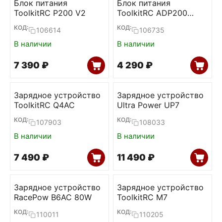
Блок питания
Блок питания
ToolkitRC P200 V2
ToolkitRC ADP200
200W 19,5V 10,3А
КОД:
КОД:
106614
106735
В наличии
В наличии
7 390
₽
4 290
₽
Зарядное устройство
Зарядное устройство
ToolkitRC Q4AC
Ultra Power UP7
КОД:
КОД:
107903
108033
В наличии
В наличии
7 490
₽
11 490
₽
Зарядное устройство
Зарядное устройство
RacePow B6AC 80W
ToolkitRC M7
КОД:
КОД:
110011
110205