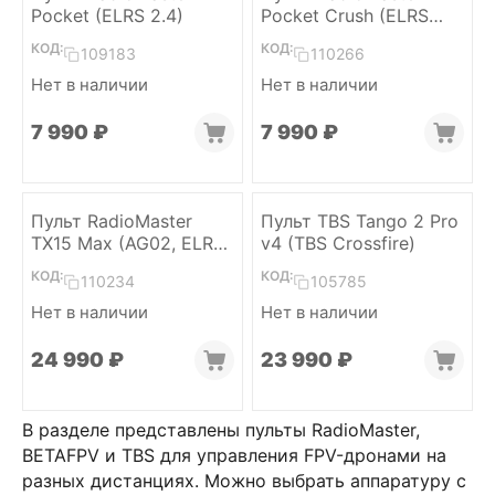
Pocket (ELRS 2.4)
Pocket Crush (ELRS
2.4)
КОД:
КОД:
109183
110266
Нет в наличии
Нет в наличии
7 990
₽
7 990
₽
Пульт RadioMaster
Пульт TBS Tango 2 Pro
TX15 Max (AG02, ELRS
v4 (TBS Crossfire)
2.4/915)
КОД:
КОД:
110234
105785
Нет в наличии
Нет в наличии
24 990
₽
23 990
₽
В разделе представлены пульты RadioMaster,
BETAFPV и TBS для управления FPV-дронами на
разных дистанциях. Можно выбрать аппаратуру с