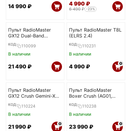
4 990
₽
14 990
₽
6 490
₽
-23%
Пульт RadioMaster
Пульт RadioMaster T8L
GX12 Dual-Band
(ELRS 2.4)
Gemini-X (ELRS
КОД:
КОД:
110099
110231
2.4+900)
В наличии
В наличии
21 490
₽
4 990
₽
Пульт RadioMaster
Пульт RadioMaster
GX12 Crush Gemini-X
Boxer Crush (AG01,
(ELRS 2.4+900)
ELRS 2.4)
КОД:
КОД:
110224
110238
В наличии
В наличии
21 990
₽
23 990
₽