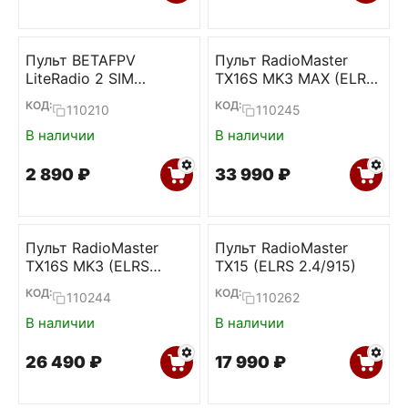
Пульт BETAFPV
Пульт RadioMaster
LiteRadio 2 SIM
TX16S MK3 MAX (ELRS
Controller
Gemini-X 2.4+915)
КОД:
КОД:
110210
110245
В наличии
В наличии
2 890
₽
33 990
₽
Пульт RadioMaster
Пульт RadioMaster
TX16S MK3 (ELRS
TX15 (ELRS 2.4/915)
Gemini-X 2.4+915)
КОД:
КОД:
110244
110262
В наличии
В наличии
26 490
₽
17 990
₽