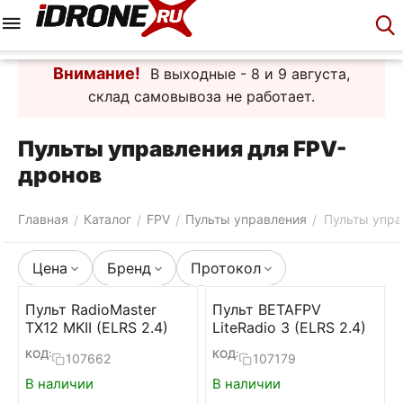
Меню
Корзина
Аккаунт
Контакты
Внимание!
В выходные - 8 и 9 августа,
склад самовывоза не работает.
Пульты управления для FPV-
дронов
Главная
Каталог
FPV
Пульты управления
Пульты упра
/
/
/
/
Цена
Бренд
Протокол
Пульт RadioMaster
Пульт BETAFPV
TX12 MKII (ELRS 2.4)
LiteRadio 3 (ELRS 2.4)
КОД:
КОД:
107662
107179
В наличии
В наличии