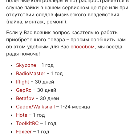
полетные контроллеры и пр) распространяется в
случае пайки в нашем сервисном центре или при
отсутствии следов физического воздействия
(пайка, монтаж, ремонт).
Если у Вас возник вопрос касательно работы
приобретенного товара – просим сообщить нам
об этом удобным для Вас
способом
, мы всегда
рады помочь!
Skyzone
– 1 год
RadioMaster
– 1 год
Iflight
– 30 дней
GepRc
– 30 дней
Betafpv
– 30 дней
Caddx/Walksnail
– 1-24 месяца
Hota
– 1 год
ToolkitRC
– 1 год
Foxeer
– 1 год