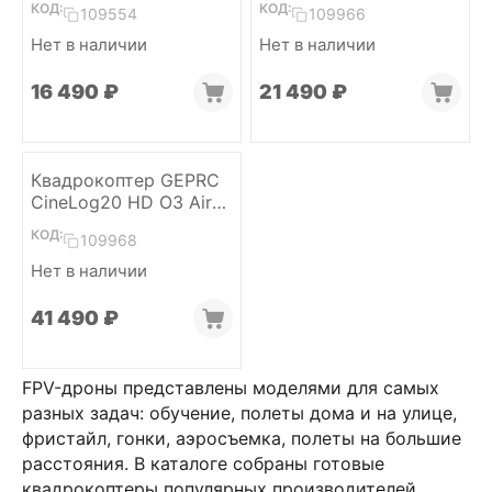
КОД:
КОД:
109554
109966
Нет в наличии
Нет в наличии
16 490
₽
21 490
₽
Квадрокоптер GEPRC
CineLog20 HD O3 Air
Unit (ELRS 2.4)
КОД:
109968
Нет в наличии
41 490
₽
FPV-дроны представлены моделями для самых
разных задач: обучение, полеты дома и на улице,
фристайл, гонки, аэросъемка, полеты на большие
расстояния. В каталоге собраны готовые
квадрокоптеры популярных производителей,