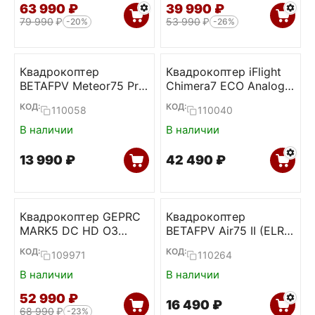
63 990
₽
39 990
₽
79 990
₽
53 990
₽
-20%
-26%
Квадрокоптер
Квадрокоптер iFlight
BETAFPV Meteor75 Pro
Chimera7 ECO Analog
(ELRS 2.4)
1.6W
КОД:
КОД:
110058
110040
В наличии
В наличии
13 990
₽
42 490
₽
Квадрокоптер GEPRC
Квадрокоптер
MARK5 DC HD O3
BETAFPV Air75 II (ELRS
(Emerald Green, TBS)
2.4)
КОД:
КОД:
109971
110264
В наличии
В наличии
52 990
₽
16 490
₽
68 990
₽
-23%