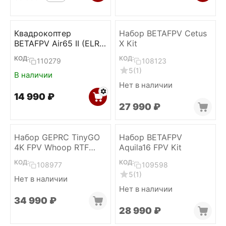
Квадрокоптер
Набор BETAFPV Cetus
BETAFPV Air65 II (ELRS
X Kit
2.4)
КОД:
КОД:
110279
108123
5
(1)
В наличии
Нет в наличии
14 990
₽
27 990
₽
Набор GEPRC TinyGO
Набор BETAFPV
4K FPV Whoop RTF
Aquila16 FPV Kit
(ELRS 2.4)
КОД:
КОД:
108977
109598
5
(1)
Нет в наличии
Нет в наличии
34 990
₽
28 990
₽