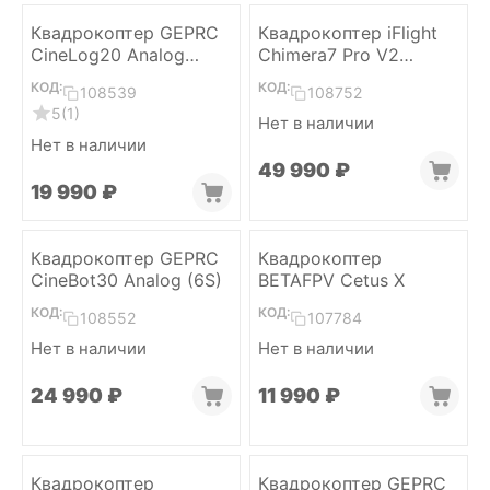
Квадрокоптер GEPRC
Квадрокоптер iFlight
CineLog20 Analog
Chimera7 Pro V2
(ELRS 2.4)
Analog 1.6W
КОД:
КОД:
108539
108752
5
(1)
Нет в наличии
Нет в наличии
49 990
₽
19 990
₽
Квадрокоптер GEPRC
Квадрокоптер
CineBot30 Analog (6S)
BETAFPV Cetus X
КОД:
КОД:
108552
107784
Нет в наличии
Нет в наличии
24 990
₽
11 990
₽
Квадрокоптер
Квадрокоптер GEPRC