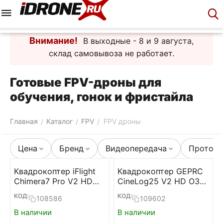
Меню
Корзина
Аккаунт
Контакты
Внимание!
В выходные - 8 и 9 августа,
склад самовывоза не работает.
Готовые FPV-дроны для
обучения, гонок и фристайла
Главная
Каталог
FPV
FPV дроны
/
/
/
Цена
Бренд
Видеопередача
Протоко
Квадрокоптер iFlight
Квадрокоптер GEPRC
Chimera7 Pro V2 HD
CineLog25 V2 HD O3
O3
GPS
КОД:
КОД:
108586
109602
В наличии
В наличии