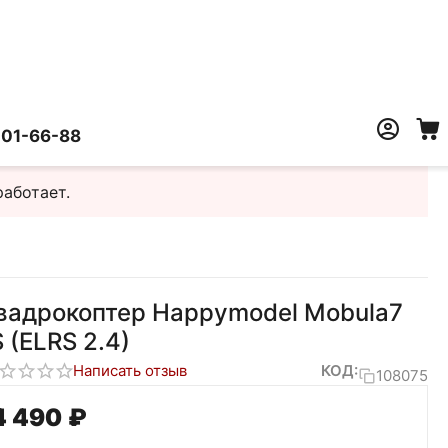
401-66-88
работает.
вадрокоптер Happymodel Mobula7
S (ELRS 2.4)
Написать отзыв
КОД:
108075
4 490
₽