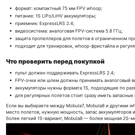
формат: компактный 75 мм FPV whoop;
питание: 1S LiPo/LiHV аккумуляторы;
приемник: ExpressLRS 2.4;
видеосистема: аналоговая FPV-система 5.8 ГГц;
защита пропеллеров для полетов в ограниченном пр
подходит для тренировок, whoop-фристайла и регуля
Что проверить перед покупкой
пульт должен поддерживать ExpressLRS 2.4;
FPV-очки или шлем должны принимать аналоговый ви
аккумуляторы нужны формата 1S, подходящие по разъ
для регулярных полетов стоит сразу иметь запасные
Если вы выбираете между Mobula7, Mobula8 и другими w
место полетов, нужную мощность, запас аккумуляторов 
более легкий 1S-вариант, Mobula8 — более мощная 2S-м