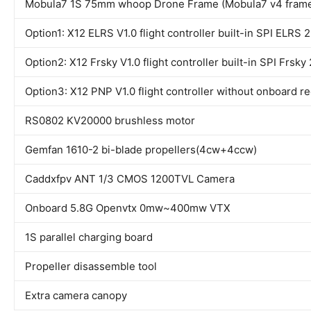
Mobula7 1S 75mm whoop Drone Frame (Mobula7 v4 fram
Option1: X12 ELRS V1.0 flight controller built-in SPI ELRS 
Option2: X12 Frsky V1.0 flight controller built-in SPI Frsky
Option3: X12 PNP V1.0 flight controller without onboard r
RS0802 KV20000 brushless motor
Gemfan 1610-2 bi-blade propellers(4cw+4ccw)
Caddxfpv ANT 1/3 CMOS 1200TVL Camera
Onboard 5.8G Openvtx 0mw~400mw VTX
1S parallel charging board
Propeller disassemble tool
Extra camera canopy