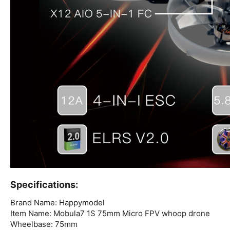
Specifications:
Brand Name: Happymodel
Item Name: Mobula7 1S 75mm Micro FPV whoop drone
Wheelbase: 75mm