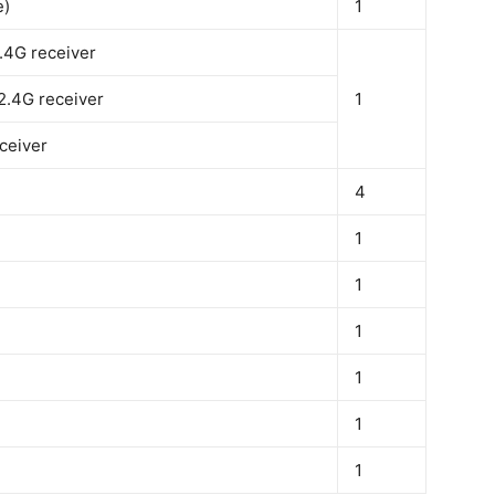
e)
1
2.4G receiver
 2.4G receiver
1
eceiver
4
1
1
1
1
1
1