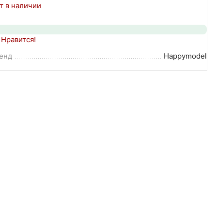
т в наличии
Нравится!
енд
Happymodel