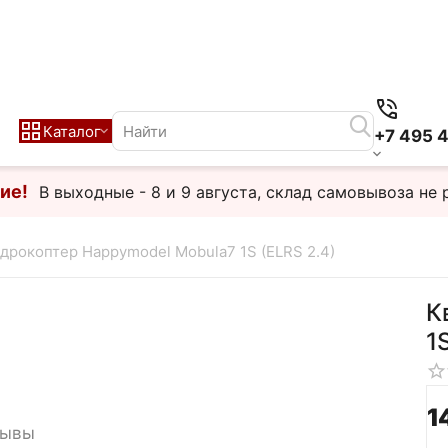
Каталог
+7 495 
ие!
В выходные - 8 и 9 августа, склад самовывоза не 
дрокоптер Happymodel Mobula7 1S (ELRS 2.4)
К
1
1
зывы