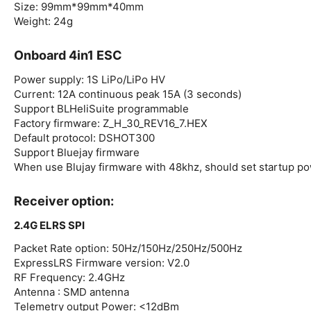
Size: 99mm*99mm*40mm
Weight: 24g
Onboard 4in1 ESC
Power supply: 1S LiPo/LiPo HV
Current: 12A continuous peak 15A (3 seconds)
Support BLHeliSuite programmable
Factory firmware: Z_H_30_REV16_7.HEX
Default protocol: DSHOT300
Support Bluejay firmware
When use Blujay firmware with 48khz, should set startup po
Receiver option:
2.4G ELRS SPI
Packet Rate option: 50Hz/150Hz/250Hz/500Hz
ExpressLRS Firmware version: V2.0
RF Frequency: 2.4GHz
Antenna : SMD antenna
Telemetry output Power: <12dBm