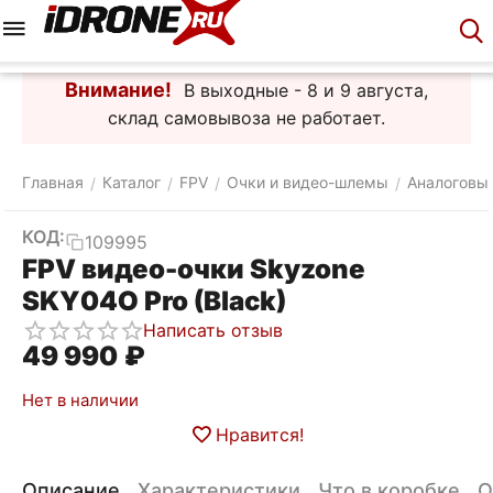
Меню
Корзина
Аккаунт
Контакты
Внимание!
В выходные - 8 и 9 августа,
склад самовывоза не работает.
Главная
Каталог
FPV
Очки и видео-шлемы
Аналоговы
/
/
/
/
КОД:
109995
FPV видео-очки Skyzone
SKY04O Pro (Black)
Написать отзыв
49 990
₽
Нет в наличии
Нравится!
Описание
Характеристики
Что в коробке
О