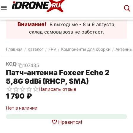
Меню
Корзина
Аккаунт
Контакты
Внимание!
В выходные - 8 и 9 августа,
склад самовывоза не работает.
Главная
Каталог
FPV
Компоненты для сборки
Антенны
/
/
/
/
КОД:
107435
Патч-антенна Foxeer Echo 2
5,8G 9dBi (RHCP, SMA)
Написать отзыв
1 790
₽
Нет в наличии
Нравится!