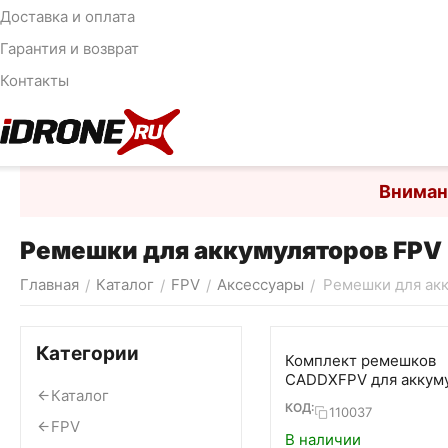
Доставка и оплата
Гарантия и возврат
Контакты
Вниман
Ремешки для аккумуляторов FPV
Главная
Каталог
FPV
Аксессуары
Ремешки для ак
/
/
/
/
Категории
Комплект ремешков
CADDXFPV для аккум
Каталог
280х15мм (3шт)
КОД:
110037
FPV
В наличии