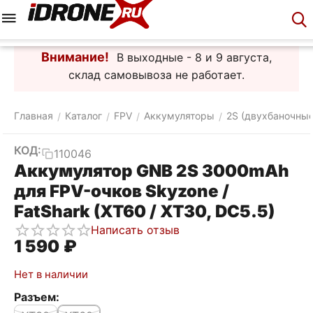
Меню
Корзина
Аккаунт
Контакты
Внимание!
В выходные - 8 и 9 августа,
склад самовывоза не работает.
Главная
Каталог
FPV
Аккумуляторы
2S (двухбаночные
/
/
/
/
КОД:
110046
Аккумулятор GNB 2S 3000mAh
для FPV-очков Skyzone /
FatShark (XT60 / XT30, DC5.5)
Написать отзыв
1 590
₽
Нет в наличии
Разъем: