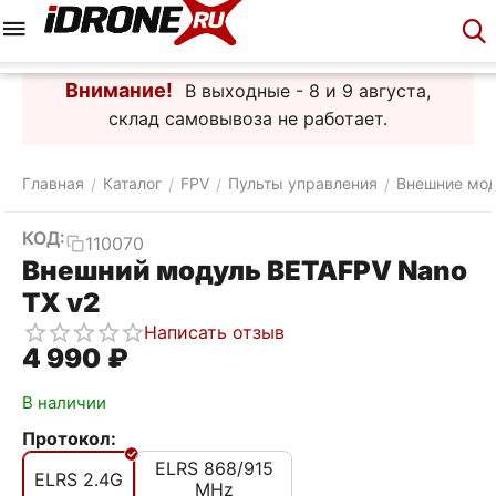
Меню
Корзина
Аккаунт
Контакты
Внимание!
В выходные - 8 и 9 августа,
склад самовывоза не работает.
Главная
Каталог
FPV
Пульты управления
Внешние мо
/
/
/
/
КОД:
110070
Внешний модуль BETAFPV Nano
TX v2
Написать отзыв
4 990
₽
В наличии
Протокол:
ELRS 868/915
ELRS 2.4G
MHz