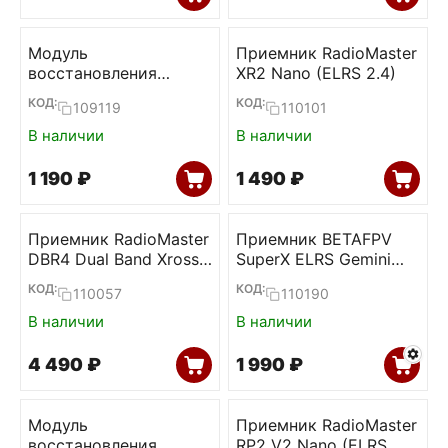
Модуль
Приемник RadioMaster
восстановления
XR2 Nano (ELRS 2.4)
прошивки ELRS
КОД:
КОД:
109119
110101
приемников (BETAFPV)
В наличии
В наличии
1 190
₽
1 490
₽
Приемник RadioMaster
Приемник BETAFPV
DBR4 Dual Band Xross
SuperX ELRS Gemini
Gemini ELRS
Xross
КОД:
КОД:
110057
110190
В наличии
В наличии
4 490
₽
1 990
₽
Модуль
Приемник RadioMaster
восстановления
RP2 V2 Nano (ELRS