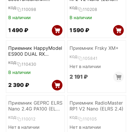
прошивки ELRS
2.4)
КОД:
КОД:
110098
110208
приемников
(RadioMaster)
В наличии
В наличии
1 490
₽
1 590
₽
Приемник HappyModel
Приемник Frsky XM+
ES900 DUAL RX
КОД:
105841
Diversity (ELRS 915)
КОД:
110430
Нет в наличии
В наличии
2 191
₽
2 390
₽
Приемник GEPRC ELRS
Приемник RadioMaster
Nano 2.4G PA100 (ELRS
RP1 V2 Nano (ELRS 2.4)
2.4)
КОД:
КОД:
110012
110105
Нет в наличии
Нет в наличии