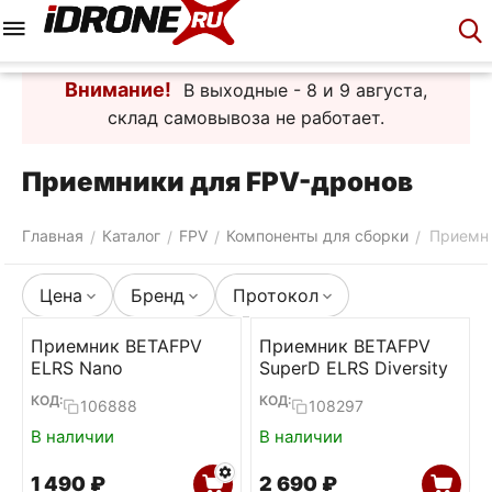
Меню
Корзина
Аккаунт
Контакты
Внимание!
В выходные - 8 и 9 августа,
склад самовывоза не работает.
Приемники для FPV-дронов
Главная
Каталог
FPV
Компоненты для сборки
Приемн
/
/
/
/
Цена
Бренд
Протокол
Приемник BETAFPV
Приемник BETAFPV
ELRS Nano
SuperD ELRS Diversity
КОД:
КОД:
106888
108297
В наличии
В наличии
1 490
₽
2 690
₽