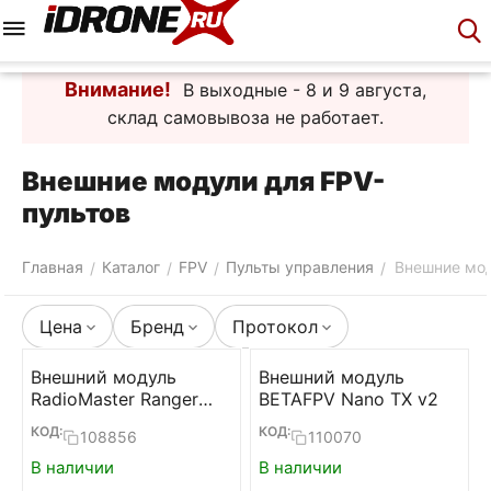
Меню
Корзина
Аккаунт
Контакты
Внимание!
В выходные - 8 и 9 августа,
склад самовывоза не работает.
Внешние модули для FPV-
пультов
Главная
Каталог
FPV
Пульты управления
Внешние мо
/
/
/
/
Цена
Бренд
Протокол
Внешний модуль
Внешний модуль
RadioMaster Ranger
BETAFPV Nano TX v2
Nano (ELRS 2.4)
КОД:
КОД:
108856
110070
В наличии
В наличии