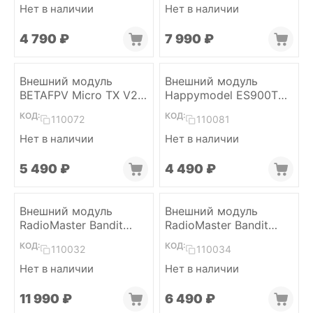
Нет в наличии
Нет в наличии
4 790
₽
7 990
₽
Внешний модуль
Внешний модуль
BETAFPV Micro TX V2
Happymodel ES900TX
2W (ELRS 915)
Micro (ELRS 868/915)
КОД:
КОД:
110072
110081
Нет в наличии
Нет в наличии
5 490
₽
4 490
₽
Внешний модуль
Внешний модуль
RadioMaster Bandit
RadioMaster Bandit
(ELRS 915)
Nano (ELRS 915)
КОД:
КОД:
110032
110034
Нет в наличии
Нет в наличии
11 990
₽
6 490
₽