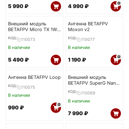
5 990
₽
4 990
₽
Внешний модуль
Антенна BETAFPV
BETAFPV Micro TX 1W
Moxon v2
(ELRS 2.4)
КОД:
КОД:
110073
110077
В наличии
В наличии
5 490
₽
1 190
₽
Антенна BETAFPV Loop
Внешний модуль
BETAFPV SuperG Nano
КОД:
110075
(ELRS 2.4)
КОД:
110069
В наличии
В наличии
‍990‍
₽
7 990
₽