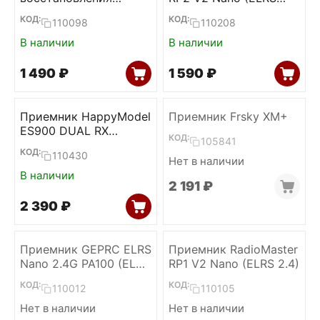
прошивки ELRS
2.4)
КОД:
КОД:
110098
110208
приемников
(RadioMaster)
В наличии
В наличии
1 490
₽
1 590
₽
Приемник HappyModel
Приемник Frsky XM+
ES900 DUAL RX
КОД:
105841
Diversity (ELRS 915)
КОД:
110430
Нет в наличии
В наличии
2 191
₽
2 390
₽
Приемник GEPRC ELRS
Приемник RadioMaster
Nano 2.4G PA100 (ELRS
RP1 V2 Nano (ELRS 2.4)
2.4)
КОД:
КОД:
110012
110105
Нет в наличии
Нет в наличии