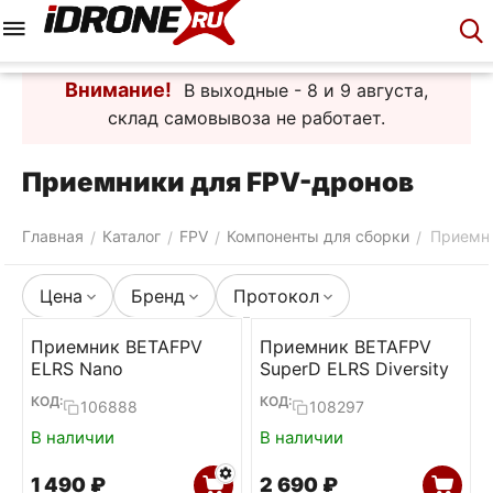
Меню
Корзина
Аккаунт
Контакты
Внимание!
В выходные - 8 и 9 августа,
склад самовывоза не работает.
Приемники для FPV-дронов
Главная
Каталог
FPV
Компоненты для сборки
Приемн
/
/
/
/
Цена
Бренд
Протокол
Приемник BETAFPV
Приемник BETAFPV
ELRS Nano
SuperD ELRS Diversity
КОД:
КОД:
106888
108297
В наличии
В наличии
1 490
₽
2 690
₽