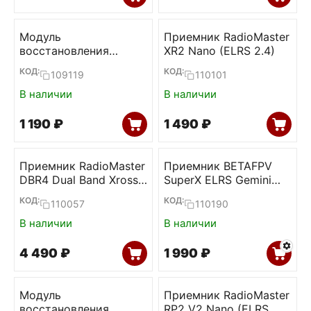
Модуль
Приемник RadioMaster
восстановления
XR2 Nano (ELRS 2.4)
прошивки ELRS
КОД:
КОД:
109119
110101
приемников (BETAFPV)
В наличии
В наличии
1 190
₽
1 490
₽
Приемник RadioMaster
Приемник BETAFPV
DBR4 Dual Band Xross
SuperX ELRS Gemini
Gemini ELRS
Xross
КОД:
КОД:
110057
110190
В наличии
В наличии
4 490
₽
1 990
₽
Модуль
Приемник RadioMaster
восстановления
RP2 V2 Nano (ELRS