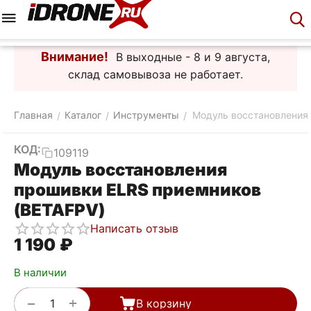
Меню
Корзина
Аккаунт
Контакты
Внимание!
В выходные - 8 и 9 августа,
склад самовывоза не работает.
Главная
Каталог
Инструменты
Модуль восстановления
/
/
/
КОД:
109119
Модуль восстановления
прошивки ELRS приемников
(BETAFPV)
Написать отзыв
1 190
₽
В наличии
+
−
В корзину