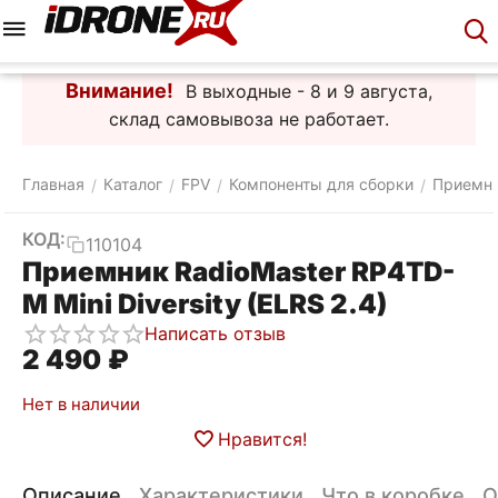
Меню
Корзина
Аккаунт
Контакты
Внимание!
В выходные - 8 и 9 августа,
склад самовывоза не работает.
Главная
Каталог
FPV
Компоненты для сборки
Приемн
/
/
/
/
КОД:
110104
Приемник RadioMaster RP4TD-
M Mini Diversity (ELRS 2.4)
Написать отзыв
2 490
₽
Нет в наличии
Нравится!
Описание
Характеристики
Что в коробке
О