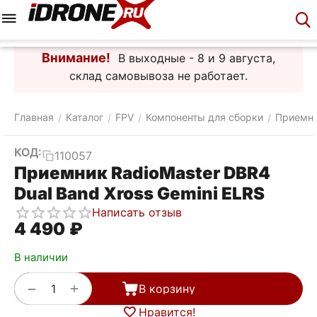
Меню
Корзина
Аккаунт
Контакты
Внимание!
В выходные - 8 и 9 августа,
склад самовывоза не работает.
Главная
Каталог
FPV
Компоненты для сборки
Приемн
/
/
/
/
КОД:
110057
Приемник RadioMaster DBR4
Dual Band Xross Gemini ELRS
Написать отзыв
4 490
₽
В наличии
+
−
В корзину
Нравится!