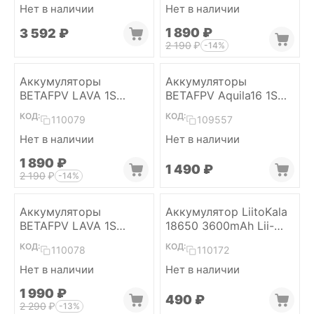
Нет в наличии
Нет в наличии
1 890
₽
3 592
₽
2 190
₽
-14%
Аккумуляторы
Аккумуляторы
BETAFPV LAVA 1S
BETAFPV Aquila16 1S
300mAh 75C LiHV
1100mAh 15C LiHV
КОД:
КОД:
110079
109557
(BT2.0, 5 шт)
(BT2.0, 2 шт)
Нет в наличии
Нет в наличии
1 890
₽
1 490
₽
2 190
₽
-14%
Аккумуляторы
Аккумулятор LiitoKala
BETAFPV LAVA 1S
18650 3600mAh Lii-
550mAh 75C LiHV
36S+ (Flat top)
КОД:
КОД:
110078
110172
(BT2.0, 4 шт)
Нет в наличии
Нет в наличии
1 990
₽
‍490‍
₽
2 290
₽
-13%