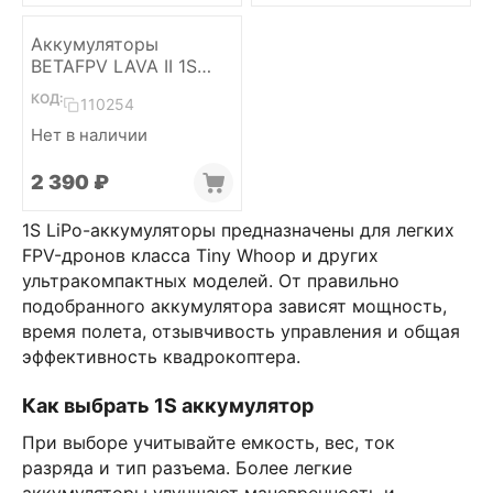
Аккумуляторы
BETAFPV LAVA II 1S
580mAh 95C LiHV
КОД:
110254
(BT2.0, 4 шт)
Нет в наличии
2 390
₽
1S LiPo-аккумуляторы предназначены для легких
FPV-дронов класса Tiny Whoop и других
ультракомпактных моделей. От правильно
подобранного аккумулятора зависят мощность,
время полета, отзывчивость управления и общая
эффективность квадрокоптера.
Как выбрать 1S аккумулятор
При выборе учитывайте емкость, вес, ток
разряда и тип разъема. Более легкие