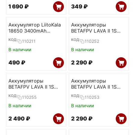
1 690
₽
‍349‍
₽
Аккумулятор LiitoKala
Аккумуляторы
18650 3400mAh
BETAFPV LAVA II 1S
NCR18650B (Flat top)
320mAh 95C LiHV
КОД:
КОД:
110211
110252
(BT2.0, 5 шт)
В наличии
В наличии
‍490‍
₽
2 290
₽
Аккумуляторы
Аккумуляторы
BETAFPV LAVA II 1S
BETAFPV LAVA II 1S
680mAh 95C LiHV
480mAh 95C LiHV
КОД:
КОД:
110255
110253
(BT2.0, 4 шт)
(BT2.0, 4 шт)
В наличии
В наличии
2 490
₽
2 290
₽