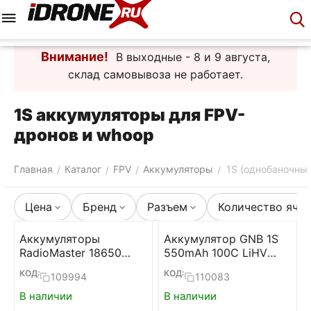
Меню
Корзина
Аккаунт
Контакты
Внимание!
В выходные - 8 и 9 августа,
склад самовывоза не работает.
1S аккумуляторы для FPV-
дронов и whoop
Главная
Каталог
FPV
Аккумуляторы
1S (однобаночны
/
/
/
/
Цена
Бренд
Разъем
Количество яче
Аккумуляторы
Аккумулятор GNB 1S
RadioMaster 18650
550mAh 100C LiHV
3200mAh для TX16S,
(Cabled, PH2.0)
КОД:
КОД:
109994
110083
TX12, Boxer, Pocket и
MT12 (2 шт.)
В наличии
В наличии