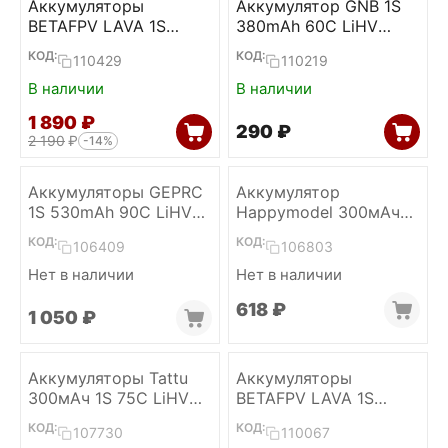
Аккумуляторы
Аккумулятор GNB 1S
BETAFPV LAVA 1S
380mAh 60C LiHV
260mAh 80C LiHV
(Plastic head, A30)
КОД:
КОД:
110429
110219
(BT2.0, 5 шт)
В наличии
В наличии
1 890
₽
‍290‍
₽
2 190
₽
-14%
Аккумуляторы GEPRC
Аккумулятор
1S 530mAh 90C LiHV
Happymodel 300мАч
(PH2.0, 2 шт.)
1S 30C LiHV (PH2.0)
КОД:
КОД:
106409
106803
Нет в наличии
Нет в наличии
‍618‍
₽
1 050
₽
Аккумуляторы Tattu
Аккумуляторы
300мАч 1S 75C LiHV
BETAFPV LAVA 1S
(BT2.0) (5 шт.)
450mAh 75C LiHV
КОД:
КОД:
107730
110067
(BT2.0, 4 шт)