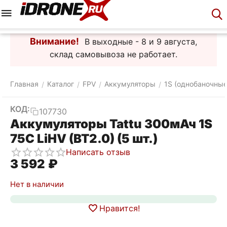
Меню
Корзина
Аккаунт
Контакты
Внимание!
В выходные - 8 и 9 августа,
склад самовывоза не работает.
Главная
Каталог
FPV
Аккумуляторы
1S (однобаночные
/
/
/
/
КОД:
107730
Аккумуляторы Tattu 300мАч 1S
75C LiHV (BT2.0) (5 шт.)
Написать отзыв
3 592
₽
Нет в наличии
Нравится!