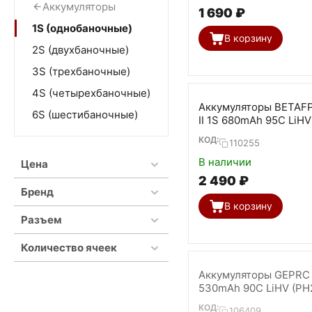
Аккумуляторы
1 690
₽
1S (однобаночные)
В корзину
2S (двухбаночные)
3S (трехбаночные)
4S (четырехбаночные)
Аккумуляторы BETAF
6S (шестибаночные)
II 1S 680mAh 95C LiHV
4 шт)
КОД:
110255
В наличии
Цена
2 490
₽
Бренд
В корзину
Разъем
Количество ячеек
Аккумуляторы GEPRC
530mAh 90C LiHV (PH2
шт.)
КОД:
106409