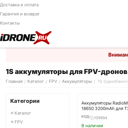
Доставка и оплата
Гарантия и возврат
Контакты
Вниман
1S аккумуляторы для FPV-дронов
Главная
Каталог
FPV
Аккумуляторы
1S (однобано
/
/
/
/
Категории
Аккумуляторы RadioM
18650 3200mAh для T
Каталог
TX12, Boxer, Pocket и
КОД:
109994
шт.)
FPV
В наличии