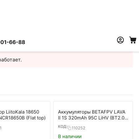
401-66-88
работает.
р LiitoKala 18650
Аккумуляторы BETAFPV LAVA
CR18650B (Flat top)
II 1S 320mAh 95C LiHV (BT2.0,
5 шт)
КОД:
1
110252
В наличии