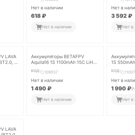
Нет в наличии
Нет в нал
‍618‍
₽
3 592
₽
Нет в наличии
Нет в
PV LAVA
Аккумуляторы BETAFPV
Аккумулят
BT2.0, 5
Aquila16 1S 1100mAh 15C LiHV
1S 550mAh 
(BT2.0, 2 шт)
шт)
КОД:
КОД:
109557
1100
Нет в наличии
Нет в нал
1 490
₽
1 990
₽
2
Нет в наличии
Нет в
PV LAVA
 (BT2.0,