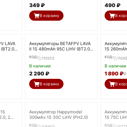
‍349‍
₽
‍490‍
₽
В корзину
В кор
PV LAVA
Аккумуляторы BETAFPV LAVA
Аккумулят
 (BT2.0,
II 1S 480mAh 95C LiHV (BT2.0,
1S 260mAh 
4 шт)
шт)
КОД:
КОД:
110253
1104
В наличии
В наличии
2 290
₽
1 890
₽
2
В корзину
В кор
 1S
Аккумулятор Happymodel
Аккумулят
.0, 2
300мАч 1S 30C LiHV (PH2.0)
1S 75C LiHV
КОД:
КОД:
106803
1077