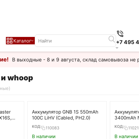
Каталог
+7 495 
ие!
В выходные - 8 и 9 августа, склад самовывоза не 
 и whoop
чные)
aster
Аккумулятор GNB 1S 550mAh
Аккумулято
X16S,
100C LiHV (Cabled, PH2.0)
3400mAh N
 MT12 (2
КОД:
КОД:
110083
11021
В наличии
В наличии