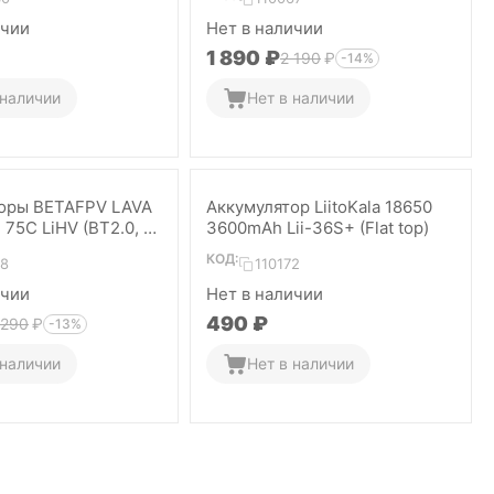
ичии
Нет в наличии
1 890
₽
2 190
₽
-14%
 наличии
Нет в наличии
оры BETAFPV LAVA
Аккумулятор LiitoKala 18650
75C LiHV (BT2.0, 4
3600mAh Lii-36S+ (Flat top)
КОД:
78
110172
ичии
Нет в наличии
‍490‍
₽
 290
₽
-13%
 наличии
Нет в наличии