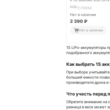
4 шт)
КОД:
110254
Нет в наличии
2 390
₽
Нет в наличии
1S LiPo-аккумуляторы п
подобранного аккумулят
Как выбрать 1S ак
При выборе учитывайте 
большей емкости позво
производителя дрона и 
Что учесть перед 
Обратите внимание на с
разница в весе может з