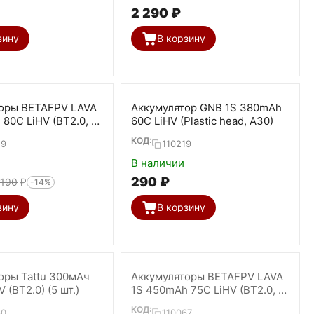
2 290
₽
зину
В корзину
оры BETAFPV LAVA
Аккумулятор GNB 1S 380mAh
80C LiHV (BT2.0, 5
60C LiHV (Plastic head, A30)
КОД:
29
110219
В наличии
‍290‍
₽
 190
₽
-14%
зину
В корзину
оры Tattu 300мАч
Аккумуляторы BETAFPV LAVA
 (BT2.0) (5 шт.)
1S 450mAh 75C LiHV (BT2.0, 4
шт)
КОД:
30
110067