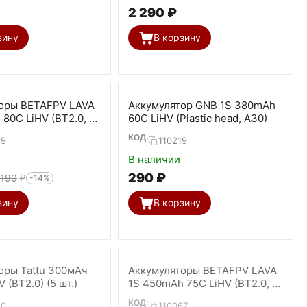
2 290
₽
зину
В корзину
оры BETAFPV LAVA
Аккумулятор GNB 1S 380mAh
80C LiHV (BT2.0, 5
60C LiHV (Plastic head, A30)
КОД:
29
110219
В наличии
‍290‍
₽
 190
₽
-14%
зину
В корзину
оры Tattu 300мАч
Аккумуляторы BETAFPV LAVA
 (BT2.0) (5 шт.)
1S 450mAh 75C LiHV (BT2.0, 4
шт)
КОД:
30
110067