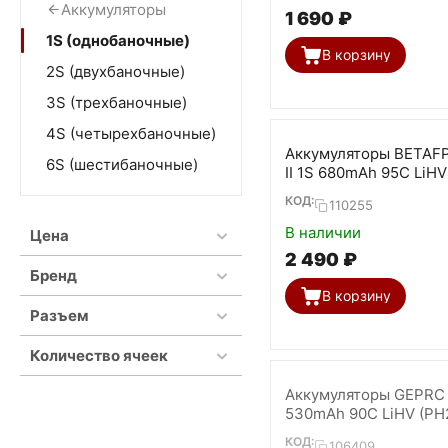
Аккумуляторы
1 690
₽
1S (однобаночные)
В корзину
2S (двухбаночные)
3S (трехбаночные)
4S (четырехбаночные)
Аккумуляторы BETAF
6S (шестибаночные)
II 1S 680mAh 95C LiHV
4 шт)
КОД:
110255
В наличии
Цена
2 490
₽
Бренд
В корзину
Разъем
Количество ячеек
Аккумуляторы GEPRC
530mAh 90C LiHV (PH2
шт.)
КОД:
106409