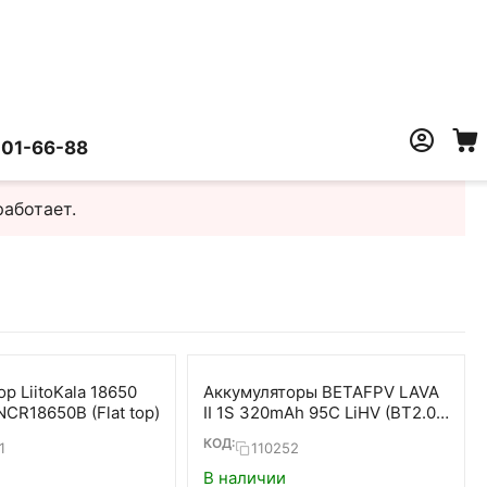
401-66-88
работает.
р LiitoKala 18650
Аккумуляторы BETAFPV LAVA
CR18650B (Flat top)
II 1S 320mAh 95C LiHV (BT2.0,
5 шт)
КОД:
1
110252
В наличии