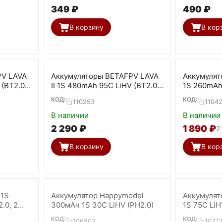
‍349‍
₽
‍490‍
₽
В корзину
В кор
PV LAVA
Аккумуляторы BETAFPV LAVA
Аккумулят
 (BT2.0,
II 1S 480mAh 95C LiHV (BT2.0,
1S 260mAh 
4 шт)
шт)
КОД:
КОД:
110253
1104
В наличии
В наличии
2 290
₽
1 890
₽
2
В корзину
В кор
 1S
Аккумулятор Happymodel
Аккумулят
.0, 2
300мАч 1S 30C LiHV (PH2.0)
1S 75C LiHV
КОД:
КОД:
106803
1077