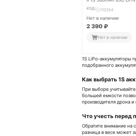
4 шт)
КОД:
110254
Нет в наличии
2 390
₽
Нет в наличии
1S LiPo-аккумуляторы п
подобранного аккумулят
Как выбрать 1S ак
При выборе учитывайте 
большей емкости позво
производителя дрона и 
Что учесть перед 
Обратите внимание на с
разница в весе может з