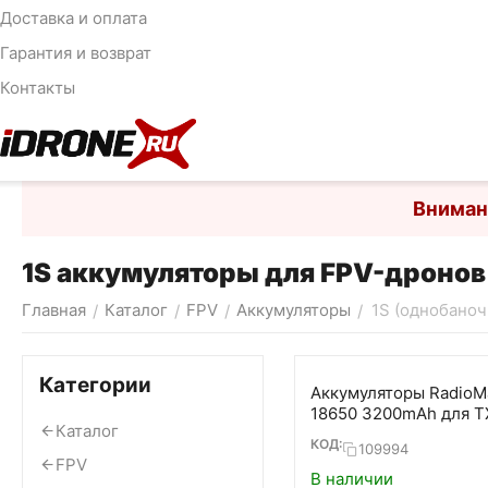
Доставка и оплата
Гарантия и возврат
Контакты
Вниман
1S аккумуляторы для FPV-дронов
Главная
Каталог
FPV
Аккумуляторы
1S (однобано
/
/
/
/
Категории
Аккумуляторы RadioM
18650 3200mAh для T
Каталог
TX12, Boxer, Pocket и
КОД:
109994
шт.)
FPV
В наличии