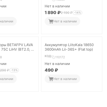
ичии
Нет в наличии
1 890
₽
2 190
₽
-14%
 наличии
Нет в наличии
оры BETAFPV LAVA
Аккумулятор LiitoKala 18650
75C LiHV (BT2.0, 4
3600mAh Lii-36S+ (Flat top)
КОД:
78
110172
ичии
Нет в наличии
‍490‍
₽
 290
₽
-13%
 наличии
Нет в наличии