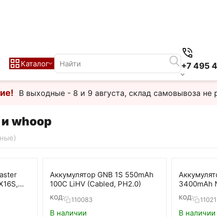
Каталог
+7 495 
ие!
В выходные - 8 и 9 августа, склад самовывоза не 
 и whoop
чные)
aster
Аккумулятор GNB 1S 550mAh
Аккумулято
X16S,
100C LiHV (Cabled, PH2.0)
3400mAh N
 MT12 (2
КОД:
КОД:
110083
11021
В наличии
В наличии