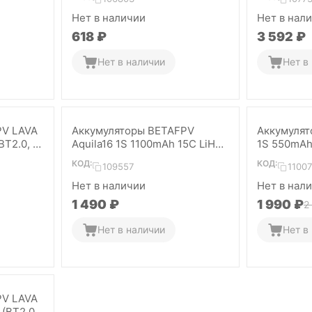
Нет в наличии
Нет в нал
‍618‍
₽
3 592
₽
Нет в наличии
Нет в
PV LAVA
Аккумуляторы BETAFPV
Аккумулят
BT2.0, 5
Aquila16 1S 1100mAh 15C LiHV
1S 550mAh 
(BT2.0, 2 шт)
шт)
КОД:
КОД:
109557
1100
Нет в наличии
Нет в нал
1 490
₽
1 990
₽
2
Нет в наличии
Нет в
PV LAVA
 (BT2.0,