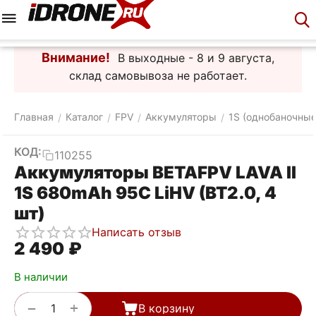
Меню
Корзина
Аккаунт
Контакты
Внимание!
В выходные - 8 и 9 августа,
склад самовывоза не работает.
Главная
Каталог
FPV
Аккумуляторы
1S (однобаночные
/
/
/
/
КОД:
110255
Аккумуляторы BETAFPV LAVA II
1S 680mAh 95C LiHV (BT2.0, 4
шт)
Написать отзыв
2 490
₽
В наличии
+
−
В корзину