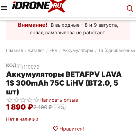
Меню
Корзина
Аккаунт
Контакты
Внимание!
В выходные - 8 и 9 августа,
склад самовывоза не работает.
Главная
Каталог
FPV
Аккумуляторы
1S (однобаночные
/
/
/
/
КОД:
110079
Аккумуляторы BETAFPV LAVA
1S 300mAh 75C LiHV (BT2.0, 5
шт)
Написать отзыв
1 890
₽
2 190
₽
-14%
Нет в наличии
Нравится!