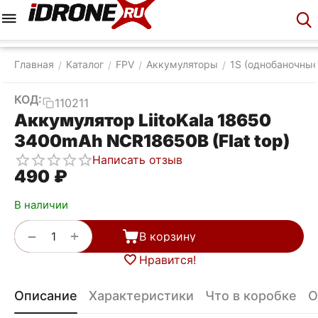
Меню
Корзина
Аккаунт
Контакты
Главная
Каталог
FPV
Аккумуляторы
1S (однобаночные
/
/
/
/
КОД:
110211
Аккумулятор LiitoKala 18650
3400mAh NCR18650B (Flat top)
Написать отзыв
‍490‍
₽
В наличии
+
−
В корзину
Нравится!
Описание
Характеристики
Что в коробке
О