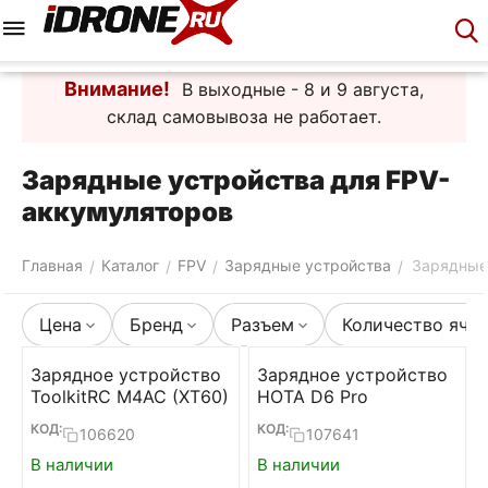
Меню
Корзина
Аккаунт
Контакты
Внимание!
В выходные - 8 и 9 августа,
склад самовывоза не работает.
Зарядные устройства для FPV-
аккумуляторов
Главная
Каталог
FPV
Зарядные устройства
Зарядные
/
/
/
/
Цена
Бренд
Разъем
Количество яче
Зарядное устройство
Зарядное устройство
ToolkitRC M4AC (XT60)
HOTA D6 Pro
КОД:
КОД:
106620
107641
В наличии
В наличии