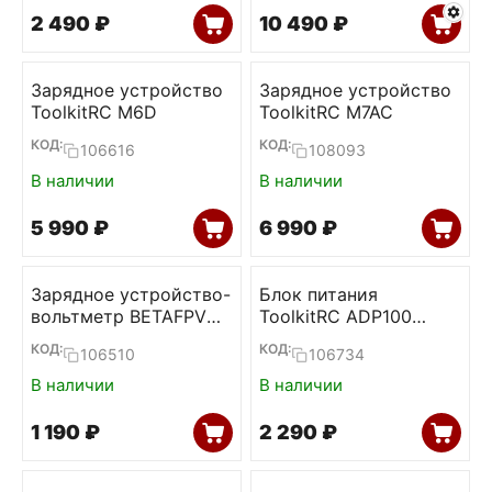
2 490
₽
10 490
₽
Зарядное устройство
Зарядное устройство
ToolkitRC M6D
ToolkitRC M7AC
КОД:
КОД:
106616
108093
В наличии
В наличии
5 990
₽
6 990
₽
Зарядное устройство-
Блок питания
вольтметр BETAFPV
ToolkitRC ADP100
BT2.0
100W 20V 5А
КОД:
КОД:
106510
106734
В наличии
В наличии
1 190
₽
2 290
₽