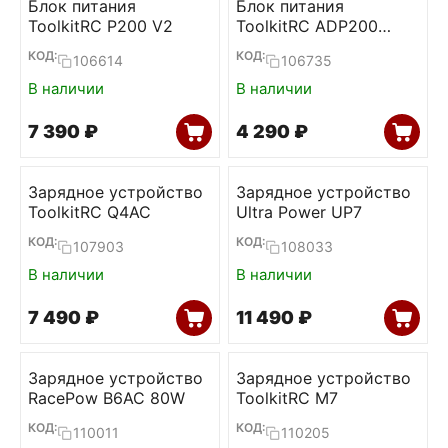
Блок питания
Блок питания
ToolkitRC P200 V2
ToolkitRC ADP200
200W 19,5V 10,3А
КОД:
КОД:
106614
106735
В наличии
В наличии
7 390
₽
4 290
₽
Зарядное устройство
Зарядное устройство
ToolkitRC Q4AC
Ultra Power UP7
КОД:
КОД:
107903
108033
В наличии
В наличии
7 490
₽
11 490
₽
Зарядное устройство
Зарядное устройство
RacePow B6AC 80W
ToolkitRC M7
КОД:
КОД:
110011
110205