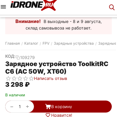
Меню
Корзина
Аккаунт
Контакты
Внимание!
В выходные - 8 и 9 августа,
склад самовывоза не работает.
Главная
Каталог
FPV
Зарядные устройства
Зарядные
/
/
/
/
КОД:
109279
Зарядное устройство ToolkitRC
C6 (AC 50W, XT60)
Написать отзыв
3 298
₽
В наличии
+
−
В корзину
Нравится!