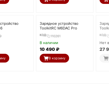
устройство
Зарядное устройство
Заря
C6
ToolkitRC M6DAC Pro
Tool
КОД:
КОД:
9
110261
В наличии
Нет 
10 490
₽
27 
ину
В корзину