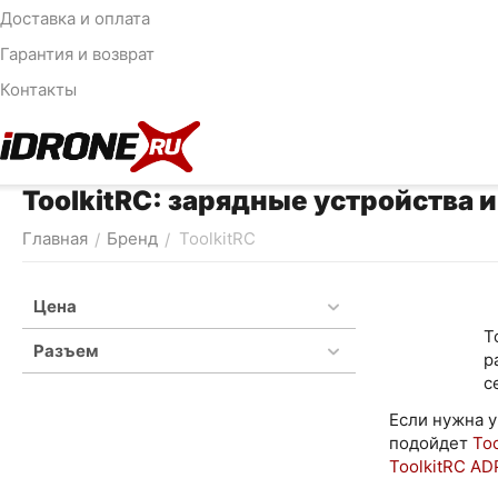
Доставка и оплата
Гарантия и возврат
Контакты
ToolkitRC: зарядные устройства и
Главная
Бренд
ToolkitRC
/
/
Цена
T
Разъем
р
с
Если нужна у
подойдет
To
ToolkitRC A