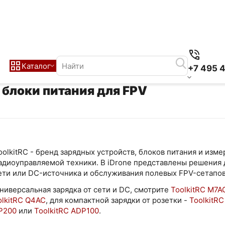
Каталог
+7 495 
 блоки питания для FPV
oolkitRC - бренд зарядных устройств, блоков питания и изм
адиоуправляемой техники. В iDrone представлены решения для
ети или DC-источника и обслуживания полевых FPV-сетапов
ниверсальная зарядка от сети и DC, смотрите
ToolkitRC M7A
olkitRC Q4AC
, для компактной зарядки от розетки -
ToolkitR
DP200
или
ToolkitRC ADP100
.