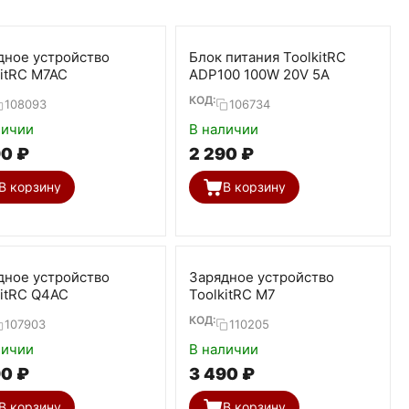
дное устройство
Блок питания ToolkitRC
kitRC M7AC
ADP100 100W 20V 5А
КОД:
108093
106734
личии
В наличии
90
₽
2 290
₽
В корзину
В корзину
дное устройство
Зарядное устройство
kitRC Q4AC
ToolkitRC M7
КОД:
107903
110205
личии
В наличии
90
₽
3 490
₽
В корзину
В корзину