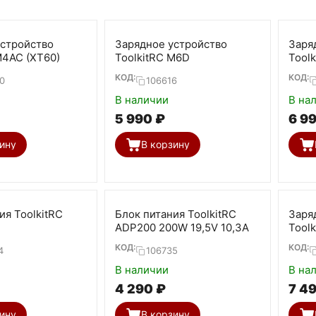
устройство
Зарядное устройство
Заря
M4AC (XT60)
ToolkitRC M6D
Tool
КОД:
КОД:
0
106616
В наличии
В на
5 990
₽
6 9
ину
В корзину
ия ToolkitRC
Блок питания ToolkitRC
Заря
ADP200 200W 19,5V 10,3А
Tool
КОД:
КОД:
4
106735
В наличии
В на
4 290
₽
7 4
ину
В корзину