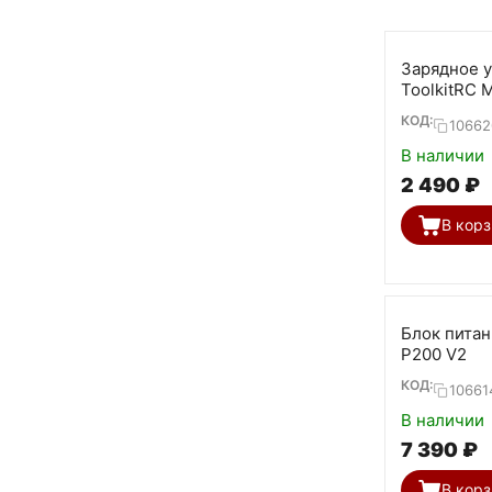
Зарядное 
ToolkitRC 
КОД:
10662
В наличии
2 490
₽
В корз
Блок питан
P200 V2
КОД:
10661
В наличии
7 390
₽
В корз