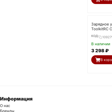
Зарядное 
ToolkitRC 
КОД:
10927
В наличии
3 298
₽
В корз
Информация
О нас
Бренды