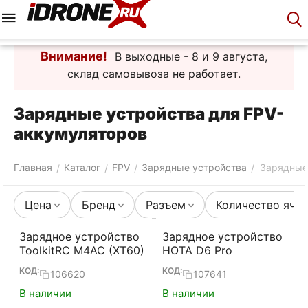
Меню
Корзина
Аккаунт
Контакты
Внимание!
В выходные - 8 и 9 августа,
склад самовывоза не работает.
Зарядные устройства для FPV-
аккумуляторов
Главная
Каталог
FPV
Зарядные устройства
Зарядные
/
/
/
/
Цена
Бренд
Разъем
Количество яче
Зарядное устройство
Зарядное устройство
ToolkitRC M4AC (XT60)
HOTA D6 Pro
КОД:
КОД:
106620
107641
В наличии
В наличии