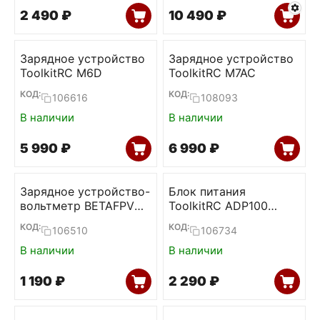
2 490
₽
10 490
₽
Зарядное устройство
Зарядное устройство
ToolkitRC M6D
ToolkitRC M7AC
КОД:
КОД:
106616
108093
В наличии
В наличии
5 990
₽
6 990
₽
Зарядное устройство-
Блок питания
вольтметр BETAFPV
ToolkitRC ADP100
BT2.0
100W 20V 5А
КОД:
КОД:
106510
106734
В наличии
В наличии
1 190
₽
2 290
₽