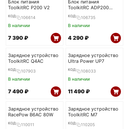
Блок питания
Блок питания
ToolkitRC P200 V2
ToolkitRC ADP200
200W 19,5V 10,3А
КОД:
КОД:
106614
106735
В наличии
В наличии
7 390
₽
4 290
₽
Зарядное устройство
Зарядное устройство
ToolkitRC Q4AC
Ultra Power UP7
КОД:
КОД:
107903
108033
В наличии
В наличии
7 490
₽
11 490
₽
Зарядное устройство
Зарядное устройство
RacePow B6AC 80W
ToolkitRC M7
КОД:
КОД:
110011
110205