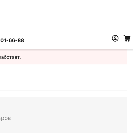
401-66-88
работает.
аров