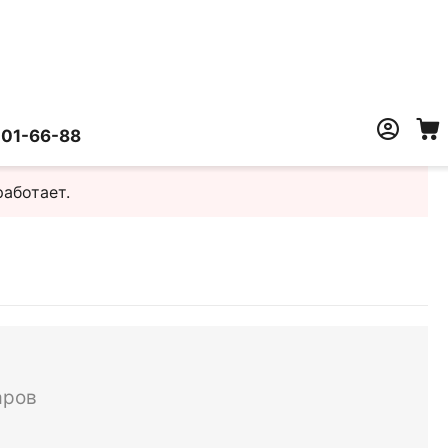
401-66-88
работает.
аров