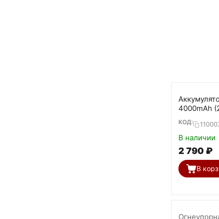
Аккумулят
4000mAh (2
КОД:
11000
В наличии
2 790
₽
В корз
Огнеупорн