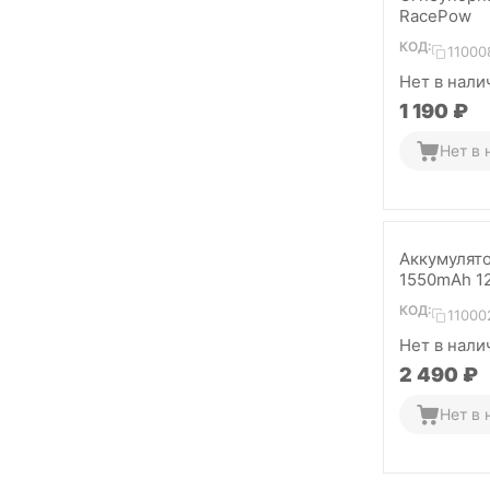
RacePow
КОД:
11000
Нет в нали
1 190
₽
Нет в 
Аккумулят
1550mAh 12
КОД:
11000
Нет в нали
2 490
₽
Нет в 