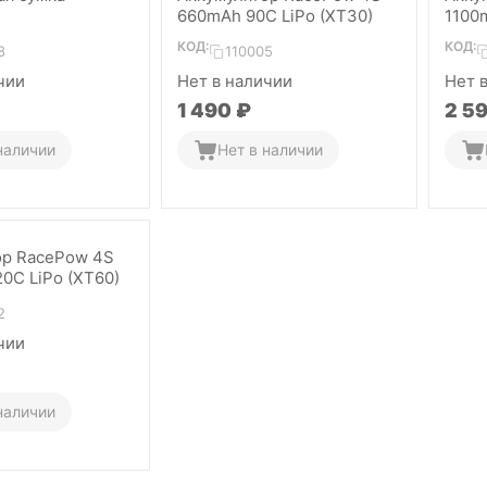
660mAh 90C LiPo (XT30)
1100
КОД:
КОД:
8
110005
чии
Нет в наличии
Нет 
1 490
₽
2 5
наличии
Нет в наличии
ор RacePow 4S
0C LiPo (XT60)
2
чии
наличии