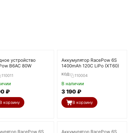
дное устройство
Аккумулятор RacePow 6S
Pow B6AC 80W
1400mAh 120C LiPo (XT60)
КОД:
110011
110004
личии
В наличии
90
₽
3 190
₽
В корзину
В корзину
мулятор RacePow 6S
Аккумулятор RacePow 6S