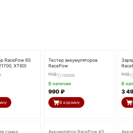
ор RacePow 6S
Тестер аккумуляторов
Заря
1700, XT60)
RacePow
Race
КОД:
КОД:
7
110009
В наличии
В на
‍990‍
₽
3 4
ину
В корзину
ая сумка
Аккумулятор RacePow 4S
Акку