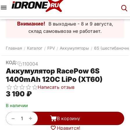
Меню
Корзина
Аккаунт
Контакты
Внимание!
В выходные - 8 и 9 августа,
склад самовывоза не работает.
Главная
Каталог
FPV
Аккумуляторы
6S (шестибаночн
/
/
/
/
КОД:
110004
Аккумулятор RacePow 6S
1400mAh 120C LiPo (XT60)
Написать отзыв
3 190
₽
В наличии
+
−
В корзину
Нравится!