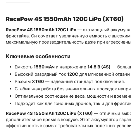
RacePow 4S 1550mAh 120C LiPo (XT60)
RacePow 4S 1550mAh 120C LiPo
— это мощный аккумулят
фристайла. Он сочетает увеличенную емкость с высоким 
максимальную производительность даже при агрессивны
Ключевые особенности
Емкость
1550 мАч
и напряжение
14.8 В (4S)
— больше
Высокий разрядный ток
120C
для мгновенной отдачи
Разъем
XT60
— надёжный стандарт подключения.
Стабильная работа без значительных просадок напр
Оптимальное соотношение веса, мощности и времени
Подходит как для гоночных дронов, так и для фриста
RacePow 4S 1550mAh 120C LiPo (XT60)
— отличный выбо
дополнительное время в воздухе. Этот аккумулятор гара
эффективность в самых требовательных полетных услови