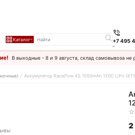
Каталог
+7 495 
ие!
В выходные - 8 и 9 августа, склад самовывоза не 
аночные)
Аккумулятор RacePow 4S 1550mAh 120C LiPo (XT
/
А
1
2
зывы