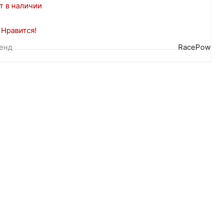
т в наличии
Нравится!
енд
RacePow