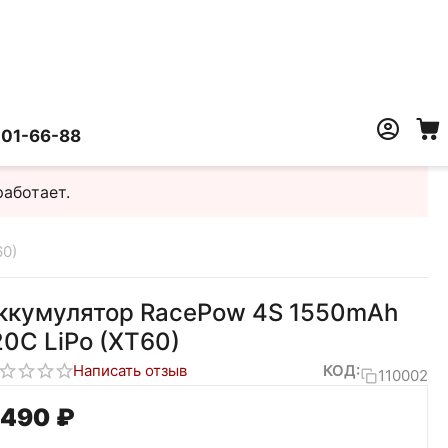
401-66-88
работает.
60)
ккумулятор RacePow 4S 1550mAh
20C LiPo (XT60)
Написать отзыв
КОД:
110002
 490
₽