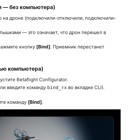
я — без компьютера)
р на дроне (подключили-отключили, подключили-
пышками — это означает, что дрон перешел в
 нажмите кнопку
[Bind]
. Приемник перестанет
ощью компьютера)
ите Betaflight Configurator.
ли введите команду
во вкладке CLI).
bind_rx
ите команду
[Bind]
.