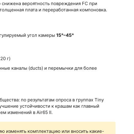
го снижена вероятность повреждения FC при
олщенная плата и переработанная компоновка.
егулируемый угол камеры
15°–45°
20 г)
нные каналы (ducts) и перемычки для более
бщества: по результатам опроса в группах Tiny
учшение устойчивости к крашам как главный
м изменений в Air65 II.
ю изменять комплектацию или вносить какие-