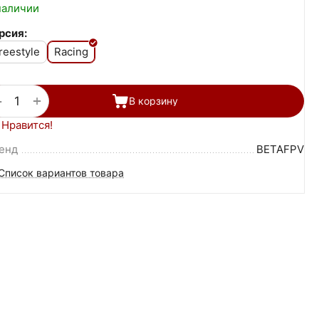
наличии
рсия:
reestyle
Racing
+
−
В корзину
Нравится!
енд
BETAFPV
Список вариантов товара