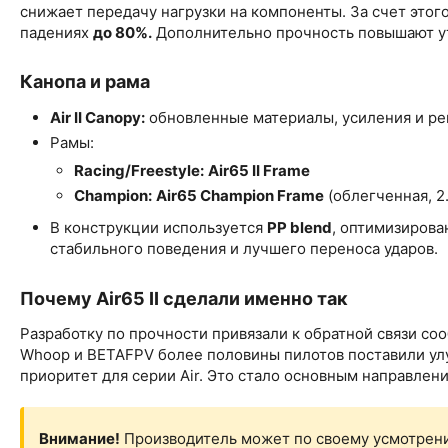
снижает передачу нагрузки на компоненты. За счет это
падениях
до 80%.
Дополнительно прочность повышают ут
Канопа и рама
Air II Canopy:
обновленные материалы, усиления и р
Рамы:
Racing/Freestyle:
Air65 II Frame
Champion:
Air65 Champion Frame
(облегченная, 2.
В конструкции используется
PP blend
, оптимизирова
стабильного поведения и лучшего переноса ударов.
Почему Air65 II сделали именно так
Разработку по прочности привязали к обратной связи соо
Whoop и BETAFPV более половины пилотов поставили ул
приоритет для серии Air. Это стало основным направление
Внимание!
Производитель может по своему усмотрени