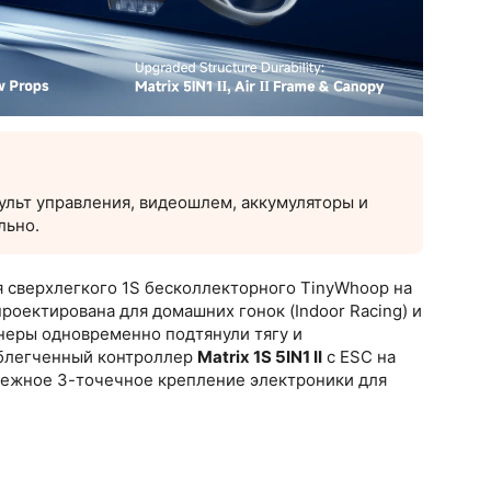
ульт управления, видеошлем, аккумуляторы и
льно.
я сверхлегкого 1S бесколлекторного TinyWhoop на
оектирована для домашних гонок (Indoor Racing) и
енеры одновременно подтянули тягу и
облегченный контроллер
Matrix 1S 5IN1 II
с ESC на
адежное 3-точечное крепление электроники для