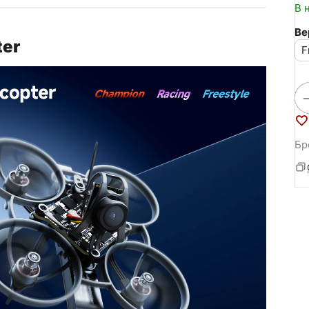
В 
Ве
ter
F
Бр