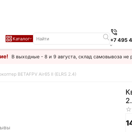
Каталог
+7 495 
ие!
В выходные - 8 и 9 августа, склад самовывоза не 
коптер BETAFPV Air65 II (ELRS 2.4)
К
2
1
зывы