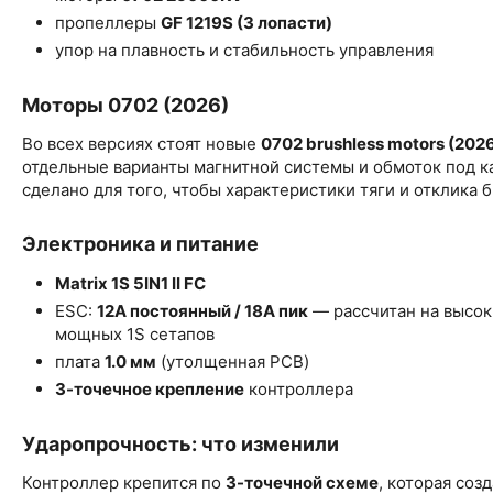
пропеллеры
GF 1219S (3 лопасти)
упор на плавность и стабильность управления
Моторы 0702 (2026)
Во всех версиях стоят новые
0702 brushless motors (202
отдельные варианты магнитной системы и обмоток под ка
сделано для того, чтобы характеристики тяги и отклика
Электроника и питание
Matrix 1S 5IN1 II FC
ESC:
12A постоянный / 18A пик
— рассчитан на высок
мощных 1S сетапов
плата
1.0 мм
(утолщенная PCB)
3-точечное крепление
контроллера
Ударопрочность: что изменили
Контроллер крепится по
3-точечной схеме
, которая соз