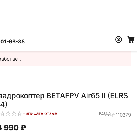
401-66-88
работает.
вадрокоптер BETAFPV Air65 II (ELRS
.4)
Написать отзыв
КОД:
110279
4 990
₽