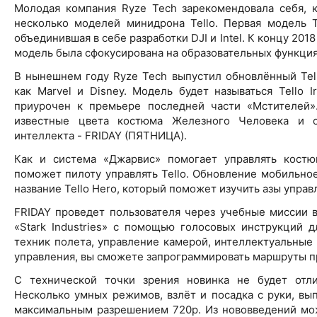
Молодая компания Ryze Tech зарекомендовала себя, к
несколько моделей минидрона Tello. Первая модель 
объединившая в себе разработки DJI и Intel. К концу 201
модель была сфокусирована на образовательных функция
В нынешнем году Ryze Tech выпустил обновлённый Tell
как Marvel и Disney. Модель будет называться Tello I
приурочен к премьере последней части «Мстителей»
известные цвета костюма Железного Человека и о
интеллекта - FRIDAY (ПЯТНИЦА).
Как и система «Джарвис» помогает управлять костю
поможет пилоту управлять Tello. Обновление мобильно
название Tello Hero, который поможет изучить азы упра
FRIDAY проведет пользователя через учебные миссии в
«Stark Industries» с помощью голосовых инструкций д
техник полета, управление камерой, интеллектуальные
управления, вы сможете запрограммировать маршруты при
С технической точки зрения новинка не будет отлич
Несколько умных режимов, взлёт и посадка с руки, вы
максимальным разрешением 720p. Из нововведений мо