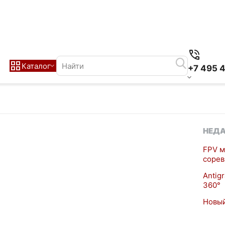
Каталог
+7 495 
НЕДА
FPV м
сорев
Antig
360°
Новый