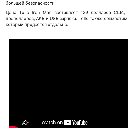
большей безопасности.
Цена Tello Iron Man составляет 129 долларов США, 
пропеллеров, АКБ и USB зарядка. Tello также совместим
который продается отдельно.