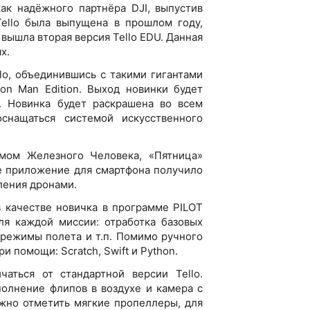
ак надёжного партнёра DJI, выпустив
Tello была выпущена в прошлом году,
8 вышла вторая версия Tello EDU. Данная
х.
o, объединившись с такими гигантами
ron Man Edition. Выход новинки будет
. Новинка будет раскрашена во всем
снащаться системой искусственного
мом Железного Человека, «Пятница»
е приложение для смартфона получило
вления дронами.
 качестве новичка в программе PILOT
ля каждой миссии: отработка базовых
 режимы полета и т.п. Помимо ручного
 помощи: Scratch, Swift и Python.
аться от стандартной версии Tello.
полнение флипов в воздухе и камера с
жно отметить мягкие пропеллеры, для