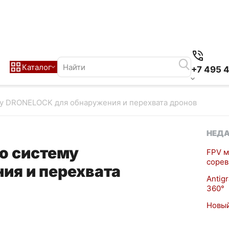
Каталог
+7 495 
у DRONELOCK для обнаружения и перехвата дронов
НЕДА
ю систему
FPV м
сорев
ия и перехвата
Antig
360°
Новый