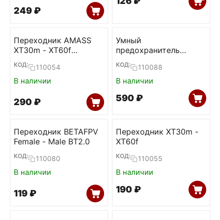
‍126‍
₽
‍249‍
₽
Переходник AMASS
Умный
XT30m - XT60f
предохранитель
(100mm)
JHMEMCU 1-6S (XT30 /
КОД:
КОД:
110054
110088
XT60)
В наличии
В наличии
‍590‍
₽
‍290‍
₽
Переходник BETAFPV
Переходник XT30m -
Female - Male BT2.0
XT60f
КОД:
КОД:
110080
110055
В наличии
В наличии
‍190‍
₽
‍119‍
₽