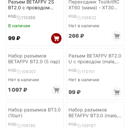
Разъем BETAFPV 2S
Переходник ToolkitRC
BT2.0 с проводом
XT60 (мама) - XT30
(male, 45mm)
(папа)
КОД:
КОД:
110288
106622
В наличии
Нет в наличии
‍266‍
₽
‍99‍
₽
Набор разъемов
Разъем BETAFPV BT2.0
BETAFPV BT2.0 (5 пар)
U с проводом (male,
40mm)
КОД:
КОД:
108307
110151
Нет в наличии
Нет в наличии
1 097
₽
‍99‍
₽
Набор разъемов BT3.0
Набор разъемов
(10шт)
BETAFPV BT3.0 (male,
with cable, 5шт)
КОД:
КОД:
109185
109187