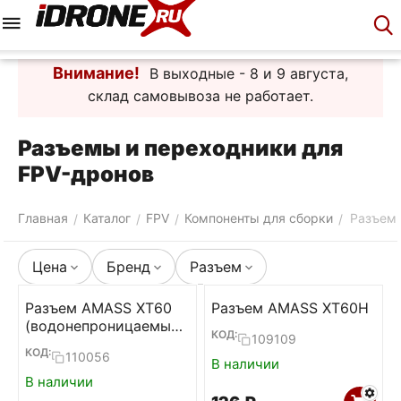
Меню
Корзина
Аккаунт
Контакты
Внимание!
В выходные - 8 и 9 августа,
склад самовывоза не работает.
Разъемы и переходники для
FPV-дронов
Главная
Каталог
FPV
Компоненты для сборки
Разъемы
/
/
/
/
Цена
Бренд
Разъем
Разъем AMASS XT60
Разъем AMASS XT60H
(водонепроницаемые,
КОД:
109109
пара)
КОД:
110056
В наличии
В наличии