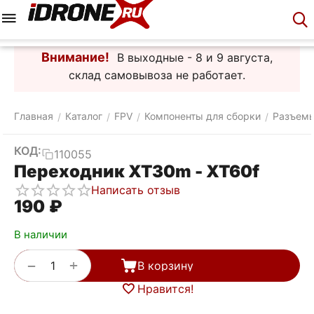
Меню
Корзина
Аккаунт
Контакты
Внимание!
В выходные - 8 и 9 августа,
склад самовывоза не работает.
Главная
Каталог
FPV
Компоненты для сборки
Разъемы
/
/
/
/
КОД:
110055
Переходник XT30m - XT60f
Написать отзыв
‍190‍
₽
В наличии
+
−
В корзину
Нравится!