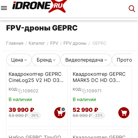
Меню
Корзина
Аккаунт
Контакты
FPV-дроны GEPRC
Главная
Каталог
FPV
FPV дроны
GEPRC
/
/
/
/
Цена
Бренд
Видеопередача
Протоко
Квадрокоптер GEPRC
Квадрокоптер GEPRC
CineLog25 V2 HD O3
MARK5 DC HD O3
GPS
(Emerald Green, TBS)
КОД:
КОД:
109602
109971
В наличии
В наличии
39 990
₽
52 990
₽
53 990
₽
68 990
₽
-26%
-23%
Набор GEPRC TinyGO
Квадрокоптер GEPRC