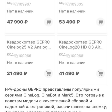
Unit (6S, ELRS2.4)
Air Unit (GPS, ELRS 2.4)
КОД:
КОД:
109967
109605
Нет в наличии
Нет в наличии
47 990
₽
53 490
₽
Квадрокоптер GEPRC
Квадрокоптер GEPRC
Cinelog25 V2 Analog
CineLog20 HD O3 Air
(GPS, ELRS 2.4)
Unit (ELRS 2.4)
КОД:
КОД:
109966
109968
Нет в наличии
Нет в наличии
21 490
₽
41 490
₽
FPV-дроны GEPRC представлены популярными
сериями CineLog, CineBot и Mark5. Это готовые к
полетам модели с качественной сборкой и
надежной электроникой, рассчитанные на съемку,