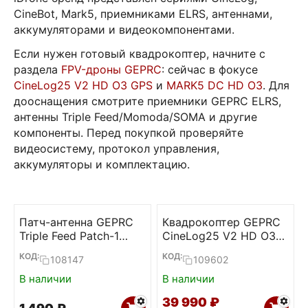
CineBot, Mark5, приемниками ELRS, антеннами,
аккумуляторами и видеокомпонентами.
Если нужен готовый квадрокоптер, начните с
раздела
FPV-дроны GEPRC
: сейчас в фокусе
CineLog25 V2 HD O3 GPS
и
MARK5 DC HD O3
. Для
дооснащения смотрите приемники GEPRC ELRS,
антенны Triple Feed/Momoda/SOMA и другие
компоненты. Перед покупкой проверяйте
видеосистему, протокол управления,
аккумуляторы и комплектацию.
Патч-антенна GEPRC
Квадрокоптер GEPRC
Triple Feed Patch-1
CineLog25 V2 HD O3
5.8GHz CP
GPS
КОД:
КОД:
108147
109602
В наличии
В наличии
39 990
₽