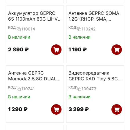
Аккумулятор GEPRC
Антенна GEPRC SOMA
6S 1100mAh 60C LiHV
1.2G (RHCP, SMA,
(XT30)
170mm)
КОД:
КОД:
110014
110242
В наличии
В наличии
2 890
₽
1 190
₽
Антенна GEPRC
Видеопередатчик
Momoda2 5.8G DUAL
GEPRC RAD Tiny 5.8G
(RHCP, SMA, 170mm)
400mW
КОД:
КОД:
110241
109473
В наличии
В наличии
1 290
₽
3 299
₽