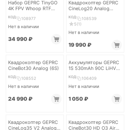
Набор GEPRC TinyGO
Квадрокоптер GEPRC
4K FPV Whoop RTF
CineLog20 Analog
(ELRS 2.4)
(ELRS 2.4)
КОД:
КОД:
108977
108539
5
(1)
Нет в наличии
Нет в наличии
34 990
₽
19 990
₽
Квадрокоптер GEPRC
Аккумуляторы GEPRC
CineBot30 Analog (6S)
1S 530mAh 90C LiHV
(PH2.0, 2 шт.)
КОД:
КОД:
108552
106409
Нет в наличии
Нет в наличии
24 990
₽
1 050
₽
Квадрокоптер GEPRC
Квадрокоптер GEPRC
CineLog35 V2 Analog
CineBot30 HD O3 Air