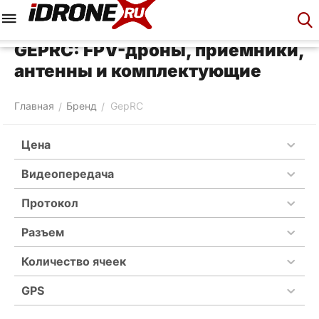
Меню
Корзина
Аккаунт
Контакты
GEPRC: FPV-дроны, приемники,
антенны и комплектующие
Главная
Бренд
GepRC
/
/
Цена
Видеопередача
Протокол
Разъем
Количество ячеек
GPS