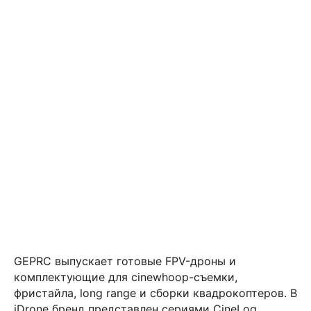
GEPRC выпускает готовые FPV-дроны и
комплектующие для cinewhoop-съемки,
фристайла, long range и сборки квадрокоптеров. В
iDrone бренд представлен сериями CineLog,