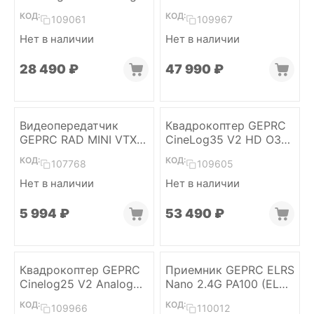
(GPS, ELRS 2.4)
Unit (6S, ELRS2.4)
КОД:
КОД:
109061
109967
Нет в наличии
Нет в наличии
28 490
₽
47 990
₽
Видеопередатчик
Квадрокоптер GEPRC
GEPRC RAD MINI VTX
CineLog35 V2 HD O3
5,8 ГГц 1 Вт
Air Unit (GPS, ELRS 2.4)
КОД:
КОД:
107768
109605
Нет в наличии
Нет в наличии
5 994
₽
53 490
₽
Квадрокоптер GEPRC
Приемник GEPRC ELRS
Cinelog25 V2 Analog
Nano 2.4G PA100 (ELRS
(GPS, ELRS 2.4)
2.4)
КОД:
КОД:
109966
110012