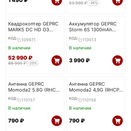
1 490
₽
53 990
₽
-26%
Квадрокоптер GEPRC
Аккумулятор GEPRC
MARK5 DC HD O3
Storm 6S 1300mAh
(Emerald Green, TBS)
120C LiPo (XT60)
КОД:
КОД:
109971
110013
В наличии
В наличии
52 990
₽
3 990
₽
68 990
₽
-23%
Антенна GEPRC
Антенна GEPRC
Momoda2 5.8G (RHCP,
Momoda2 4,9G (RHCP,
SMA, 120mm)
SMA, 170mm)
КОД:
КОД:
110157
110156
В наличии
В наличии
‍790‍
₽
‍790‍
₽