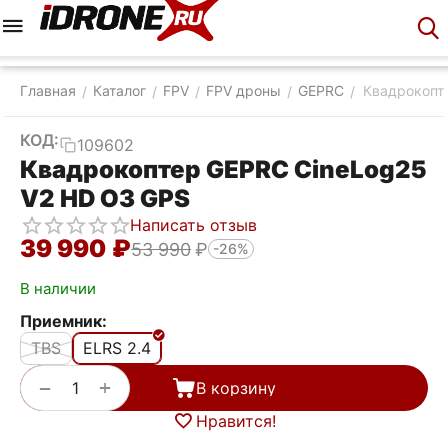
Меню
Корзина
Аккаунт
Контакты
Главная
Каталог
FPV
FPV дроны
GEPRC
Квадрокопт
/
/
/
/
/
КОД:
109602
Квадрокоптер GEPRC CineLog25
V2 HD O3 GPS
Написать отзыв
39 990
₽
53 990
₽
-26%
В наличии
Приемник:
TBS
ELRS 2.4
+
−
В корзину
Нравится!