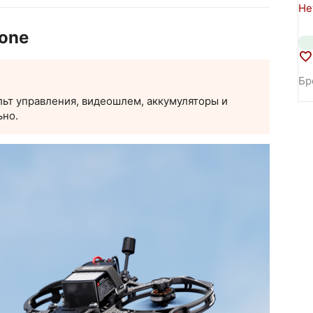
Не
one
Бр
ьт управления, видеошлем, аккумуляторы и
ьно.