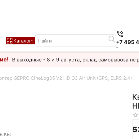
Каталог
+7 495 
ие!
В выходные - 8 и 9 августа, склад самовывоза не 
птер GEPRC CineLog35 V2 HD O3 Air Unit (GPS, ELRS 2.4)
К
H
5
зывы