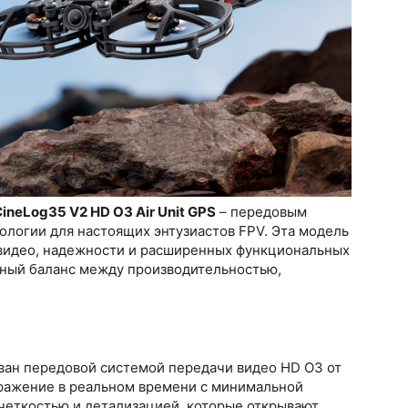
ineLog35 V2 HD O3 Air Unit GPS
– передовым
ологии для настоящих энтузиастов FPV. Эта модель
а видео, надежности и расширенных функциональных
ьный баланс между производительностью,
ан передовой системой передачи видео HD O3 от
бражение в реальном времени с минимальной
четкостью и детализацией, которые открывают