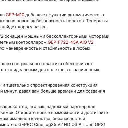
уль
GEP-M10
добавляет функции автоматического
ительно повышая безопасность полетов. Теперь вы
 найдет дорогу назад.
V2 оснащен мощными бесколлекторными моторами
летным контроллером
GEP-F722-45A AIO V2
,
ную маневренность и стабильность в любых
ас из специального пластика обеспечивает
ют его идеальным для полетов в ограниченных
 и тщательно спроектированная конструкция
й минут, давая вам больше времени для создания
квадрокоптер, это ваш надежный партнер для
ъемок. Откройте новые возможности и достигайте
максимальное качество, безопасность и
вместе с GEPRC CineLog35 V2 HD O3 Air Unit GPS!