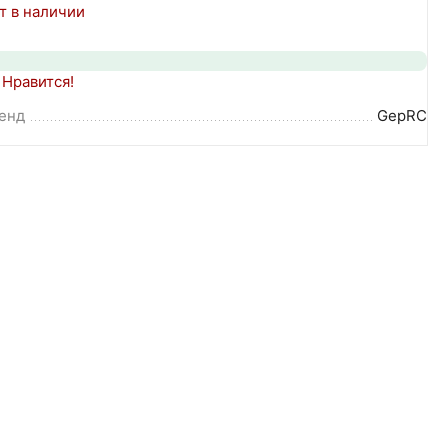
т в наличии
Нравится!
енд
GepRC