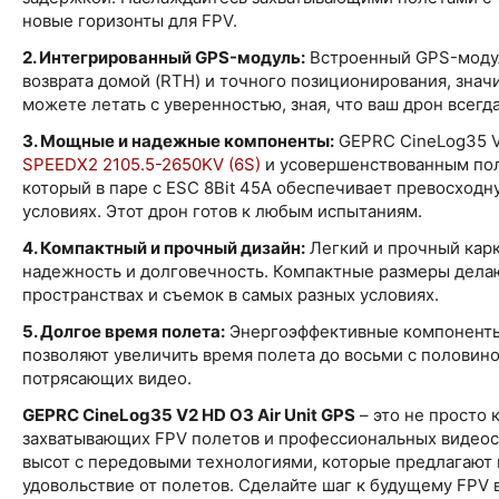
новые горизонты для FPV.
2. Интегрированный GPS-модуль:
Встроенный GPS-мод
возврата домой (RTH) и точного позиционирования, знач
можете летать с уверенностью, зная, что ваш дрон всегда
3. Мощные и надежные компоненты:
GEPRC CineLog35 
SPEEDX2 2105.5-2650KV (6S)
и усовершенствованным по
который в паре с ESC 8Bit 45A обеспечивает превосход
условиях. Этот дрон готов к любым испытаниям.
4. Компактный и прочный дизайн:
Легкий и прочный карк
надежность и долговечность. Компактные размеры дела
пространствах и съемок в самых разных условиях.
5. Долгое время полета:
Энергоэффективные компоненты
позволяют увеличить время полета до восьми с половино
потрясающих видео.
GEPRC CineLog35 V2 HD O3 Air Unit GPS
– это не просто 
захватывающих FPV полетов и профессиональных видеос
высот с передовыми технологиями, которые предлагают 
удовольствие от полетов. Сделайте шаг к будущему FPV 