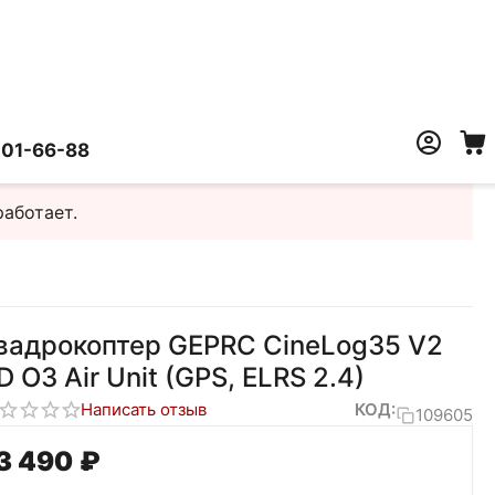
401-66-88
работает.
вадрокоптер GEPRC CineLog35 V2
D O3 Air Unit (GPS, ELRS 2.4)
Написать отзыв
КОД:
109605
3 490
₽