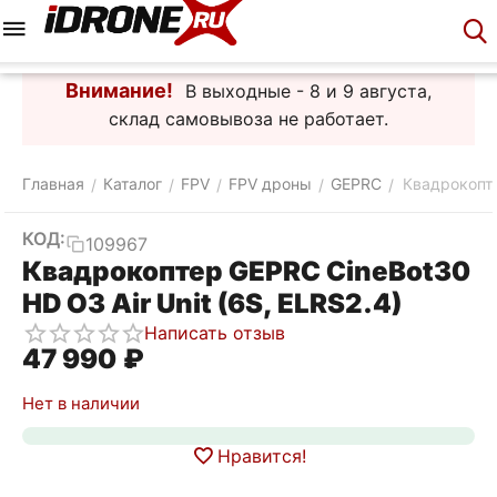
Меню
Корзина
Аккаунт
Контакты
Внимание!
В выходные - 8 и 9 августа,
склад самовывоза не работает.
Главная
Каталог
FPV
FPV дроны
GEPRC
Квадрокопте
/
/
/
/
/
КОД:
109967
Квадрокоптер GEPRC CineBot30
HD O3 Air Unit (6S, ELRS2.4)
Написать отзыв
47 990
₽
Нет в наличии
Нравится!