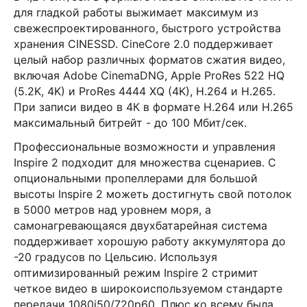
для гладкой работы выжимает максимум из
свежеспроектированного, быстрого устройства
хранения CINESSD. CineCore 2.0 поддерживает
целый набор различных форматов сжатия видео,
включая Adobe CinemaDNG, Apple ProRes 522 HQ
(5.2K, 4K) и ProRes 4444 XQ (4K), H.264 и H.265.
При записи видео в 4К в формате H.264 или H.265
максимальный битрейт - до 100 Мбит/сек.
Профессиональные возможности и управления
Inspire 2 подходит для множества сценариев. С
опциональными пропеллерами для большой
высоты Inspire 2 можеть достигнуть свой потолок
в 5000 метров над уровнем моря, а
самонагревающаяся двухбатарейная система
поддерживает хорошую работу аккумулятора до
-20 градусов по Цельсию. Используя
оптимизированный режим Inspire 2 стримит
четкое видео в широкоиспользуемом стандарте
передачи 1080i50/720p60. Плюс ко всему была