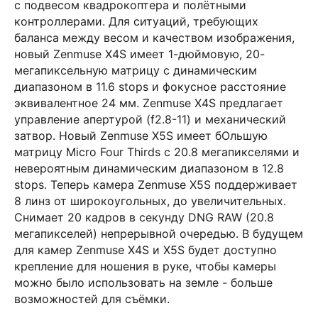
с подвесом квадрокоптера и полётными
контроллерами. Для ситуаций, требующих
баланса между весом и качеством изображения,
новый Zenmuse X4S имеет 1-дюймовую, 20-
мегапиксельную матрицу с динамическим
диапазоном в 11.6 stops и фокусное расстояние
эквивалентное 24 мм. Zenmuse X4S предлагает
управление апертурой (f2.8-11) и механический
затвор. Новый Zenmuse X5S имеет бОльшую
матрицу Micro Four Thirds с 20.8 мегапикселями и
невероятным динамическим диапазоном в 12.8
stops. Теперь камера Zenmuse X5S поддерживает
8 линз от широкоугольных, до увеличительных.
Снимает 20 кадров в секунду DNG RAW (20.8
мегапикселей) непрерывной очередью. В будущем
для камер Zenmuse X4S и X5S будет доступно
крепление для ношения в руке, чтобы камеры
можно было использовать на земле - больше
возможностей для съёмки.