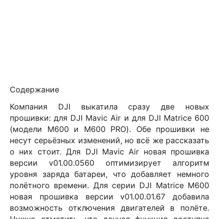
Содержание
Компания
DJI
выкатила сразу две новых
прошивки: для DJI
Mavic
Air
и для
DJI
Matrice
600
(модели М600 и М600
PRO
). Обе прошивки не
несут серьёзных изменений, но всё же рассказать
о них стоит. Для
DJI
Mavic
Air
новая прошивка
версии
v
01.00.0560 оптимизирует алгоритм
уровня заряда батареи, что добавляет немного
полётного времени. Для серии
DJI
Matrice
M
600
новая прошивка версии
v
01.00.01.67 добавила
возможность отключения двигателей в полёте.